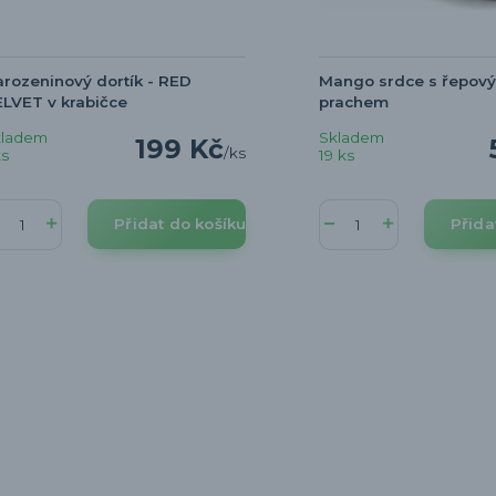
rozeninový dortík - RED
Mango srdce s řepov
LVET v krabičce
prachem
kladem
Skladem
199 Kč
/
ks
ks
19 ks
Přidat do košíku
Přida