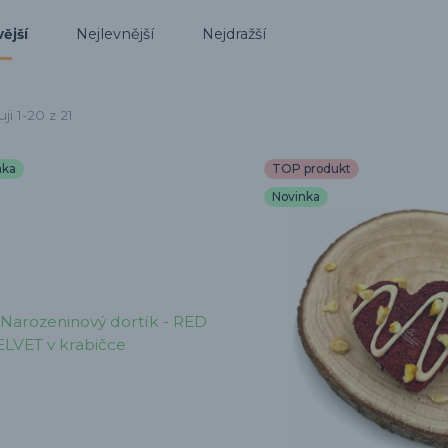
Nejlevnější
Nejdražší
ější
ji 1-20 z 21
nka
TOP produkt
Novinka