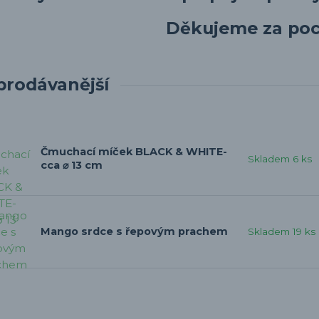
Děkujeme za poc
prodávanější
Čmuchací míček BLACK & WHITE-
Skladem 6 ks
cca ⌀ 13 cm
Mango srdce s řepovým prachem
Skladem 19 ks