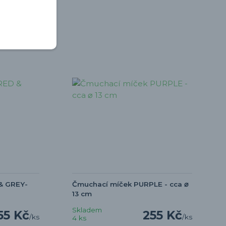
& GREY-
Čmuchací míček PURPLE - cca ⌀
13 cm
Skladem
55 Kč
255 Kč
/
ks
/
ks
4 ks