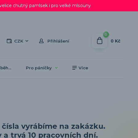
lice chutný pamlsek i pro velké mlsouny
0
0 Kč
CZK
Přihlášení
běh...
Pro páníčky
Více
 čísla vyrábíme na zakázku.
y a trvá
10 pracovních dní
.