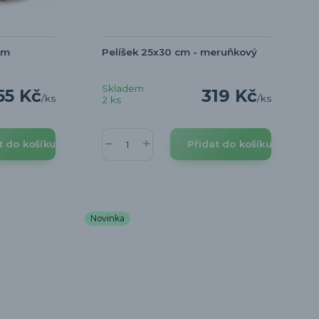
ým
Pelíšek 25x30 cm - meruňkový
Skladem
55 Kč
319 Kč
/
ks
/
ks
2 ks
t do košíku
Přidat do košíku
Novinka