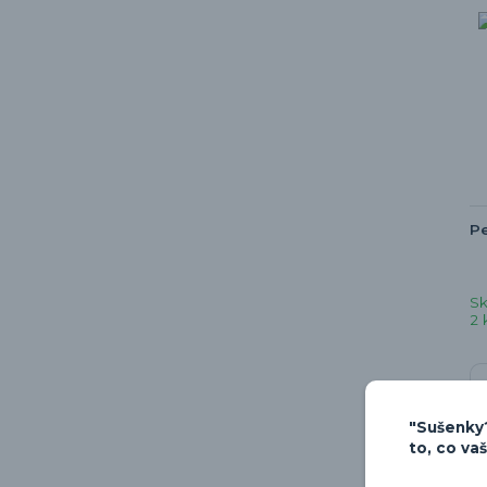
Pe
S
2 
"Sušenky?
to, co va