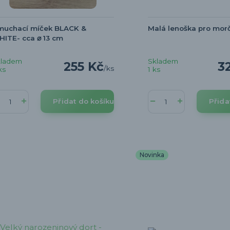
muchací míček BLACK &
Malá lenoška pro mor
ITE- cca ⌀ 13 cm
kladem
Skladem
255 Kč
3
/
ks
ks
1 ks
Přidat do košíku
Přida
Novinka