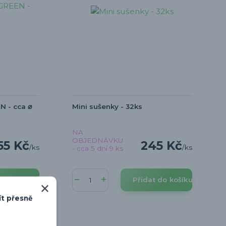
 - cca ⌀
Mini sušenky - 32ks
NA
OBJEDNÁVKU
55 Kč
245 Kč
/
ks
/
ks
- cca 5 dní 9 ks
t do košíku
Přidat do košíku
ít přesně