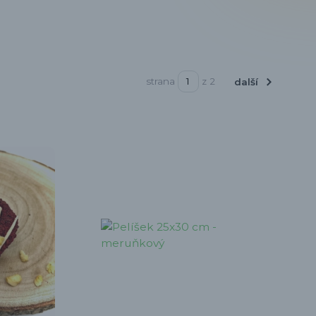
strana
z 2
další