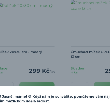
líšek 20x30 cm - modrý
Čmuchací míček GREEN
13 cm
kladem
Skladem
299 Kč
2
/
ks
ks
4 ks
Přidat do košíku
Přida
 Jasně, máme! 🍪 Když nám je schválíte, pomůžeme vám naj
šim mazlíčkům udělá radost.