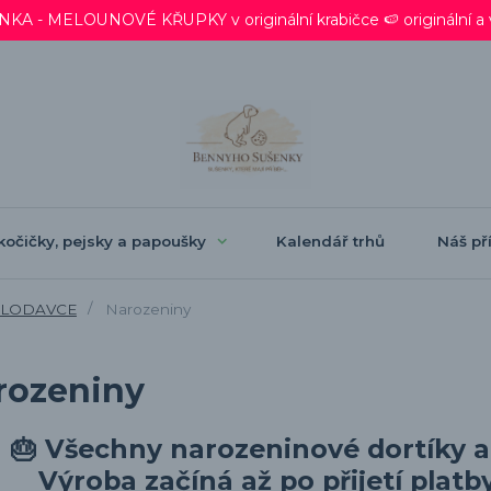
 - MELOUNOVÉ KŘUPKY v originální krabičce 🍉 originální a ve
kočičky, pejsky a papoušky
Kalendář trhů
Náš pří
HLODAVCE
Narozeniny
rozeniny
🎂
Všechny narozeninové dortíky a
Výroba začíná až po přijetí platb