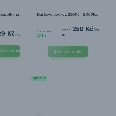
če/potkana
Dárkový poukaz 250Kč - 2000Kč
250 Kč
cena
/
ks
Skladem
29 Kč
/
ks
od
59 ks
t do košíku
Zvolit variantu
Novinka