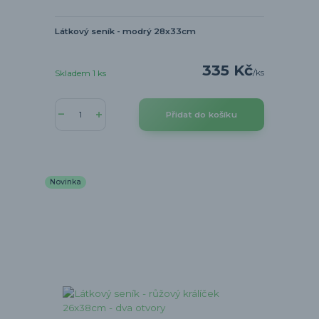
Látkový seník - modrý 28x33cm
335 Kč
/
ks
Skladem 1 ks
Přidat do košíku
Novinka