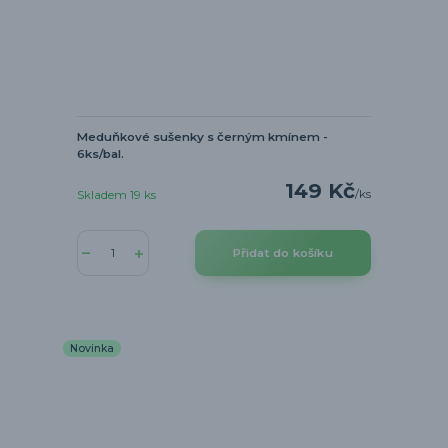
Meduňkové sušenky s černým kmínem -
6ks/bal.
149 Kč
/
ks
Skladem 19 ks
Přidat do košíku
Novinka