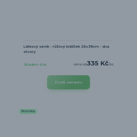
Látkový seník - růžový králíček 26x38cm - dva
otvory
335 Kč
cena od
/
ks
Skladem 6 ks
Zvolit variantu
Novinka