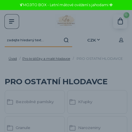
🍹MOJITO BOX - Letní mátové ověžení s jahodami 🍓
0
CZK
Úvod
Pro králíčky a malé hlodavce
PRO OSTATNÍ HLODAVCE
PRO OSTATNÍ HLODAVCE
Bezobilné pamlsky
Křupky
Granule
Narozeniny