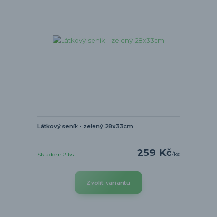
Látkový seník - zelený 28x33cm
259 Kč
/
ks
Skladem 2 ks
Zvolit variantu