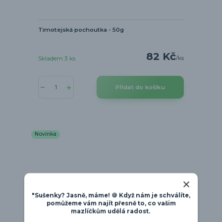
Timotejská pochoutka - 50g
82 Kč
/
ks
Skladem 3 ks
Přidat do košíku
Novinka
"Sušenky? Jasně, máme! 🍪 Když nám je schválíte,
pomůžeme vám najít přesně to, co vašim
mazlíčkům udělá radost.