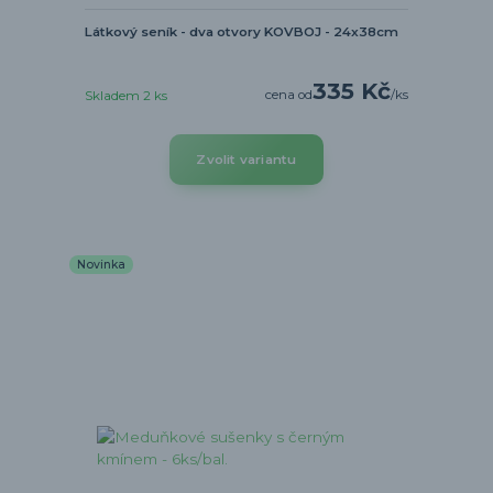
Látkový seník - dva otvory KOVBOJ - 24x38cm
335 Kč
cena od
/
ks
Skladem 2 ks
Zvolit variantu
Novinka