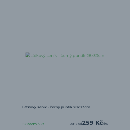
Látkový seník - černý puntík 28x33cm
259 Kč
cena od
/
ks
Skladem 3 ks