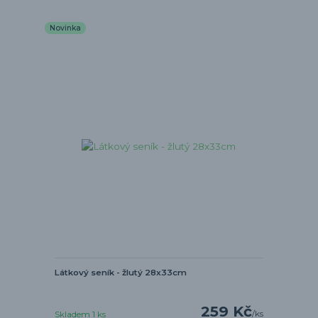
Novinka
Látkový seník - žlutý 28x33cm
259 Kč
/
ks
Skladem 1 ks