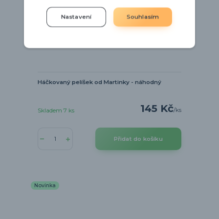
Nastavení
Souhlasím
Háčkovaný pelíšek od Martinky - náhodný
145 Kč
/
ks
Skladem 7 ks
Přidat do košíku
Novinka