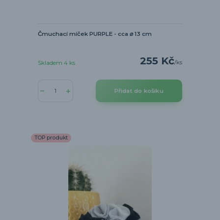
Čmuchací míček PURPLE - cca ⌀ 13 cm
255 Kč
/
ks
Skladem 4 ks
Přidat do košíku
TOP produkt