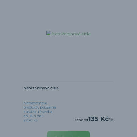
Narozeninová čísla
Narozeninové
produkty pouze na
zakázku (výroba
do 10-ti dní).
135 Kč
cena od
/
ks
2230 ks