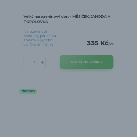
Velký narozeninový dort - MĚSÍČEK, JAHODA A
TOPOLOVKA
Narozeninové
produkty pouze na
zakázku (výroba
335 Kč
/
ks
do 10-ti dní). 21 ks
Přidat do košíku
Novinka