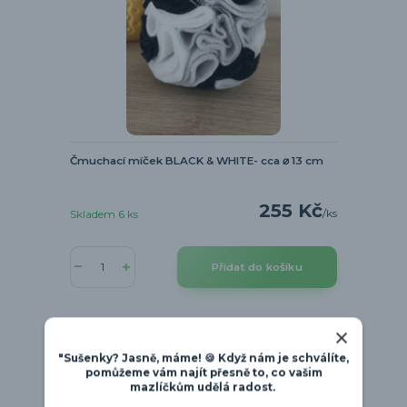
Čmuchací míček BLACK & WHITE- cca ⌀ 13 cm
255 Kč
/
ks
Skladem 6 ks
Přidat do košíku
"Sušenky? Jasně, máme! 🍪 Když nám je schválíte,
pomůžeme vám najít přesně to, co vašim
mazlíčkům udělá radost.