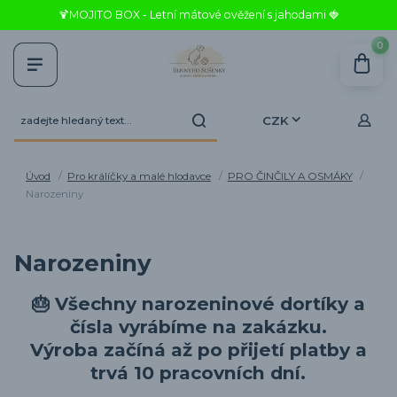
🍹MOJITO BOX - Letní mátové ověžení s jahodami 🍓
0
CZK
Úvod
Pro králíčky a malé hlodavce
PRO ČINČILY A OSMÁKY
Narozeniny
Narozeniny
🎂
Všechny narozeninové dortíky a
čísla vyrábíme na zakázku.
Výroba začíná až po přijetí platby a
trvá
10 pracovních dní
.