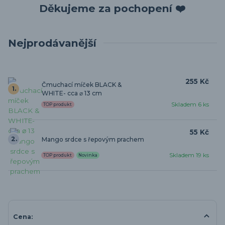
Děkujeme za pochopení ❤️
Nejprodávanější
255 Kč
Čmuchací míček BLACK &
1.
WHITE- cca ⌀ 13 cm
Skladem 6 ks
TOP produkt
55 Kč
2.
Mango srdce s řepovým prachem
Skladem 19 ks
TOP produkt
Novinka
Cena: