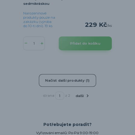
sedmikráskou
Narozeninové
produkty pouze na
zakázku (výroba
229 Kč
/
ks
do 10-ti dní). 19 ks
Přidat do košíku
Načíst další produkty (1)
strana
z 2
další
Potřebujete poradit?
Vyřizování emailů: Po-Pá 9:00-19:00