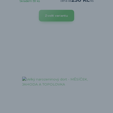
cena od
/
ks
Skladem 59 ks
Zvolit variantu