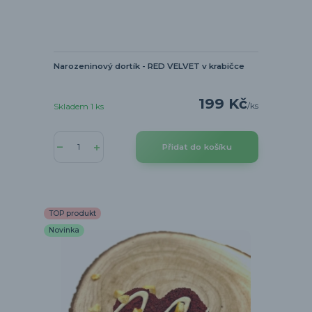
Narozeninový dortík - RED VELVET v krabičce
199 Kč
/
ks
Skladem 1 ks
Přidat do košíku
TOP produkt
Novinka