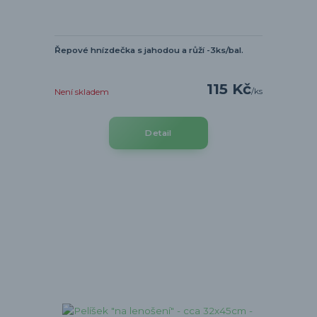
Řepové hnízdečka s jahodou a růží -3ks/bal.
115 Kč
/
ks
Není skladem
Detail