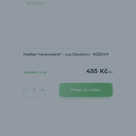
Pelíšek "na lenošení" - cca 32x45cm - RŮŽOVÝ
455 Kč
/
ks
Skladem 4 ks
Přidat do košíku