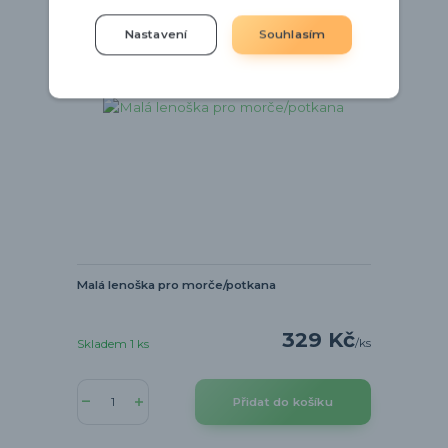
Nastavení
Souhlasím
Malá lenoška pro morče/potkana
329 Kč
/
ks
Skladem 1 ks
Přidat do košíku