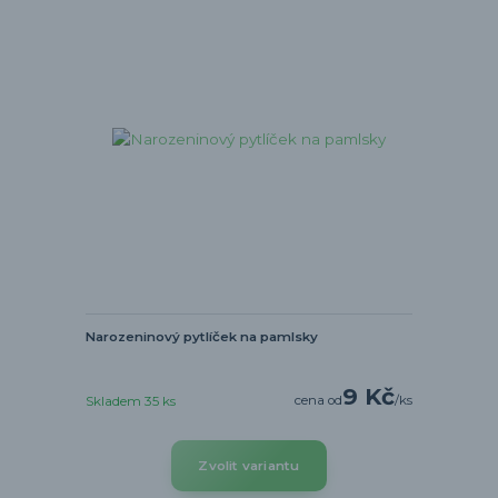
Narozeninový pytlíček na pamlsky
9 Kč
cena od
/
ks
Skladem 35 ks
Zvolit variantu