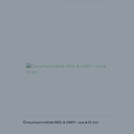
Čmuchací míček RED & GREY- cca ⌀ 13 cm