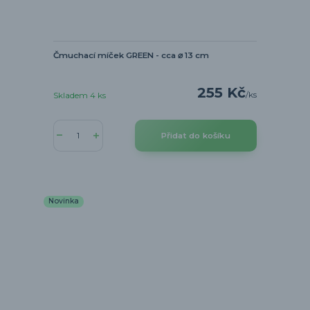
Čmuchací míček GREEN - cca ⌀ 13 cm
255 Kč
/
ks
Skladem 4 ks
Přidat do košíku
Novinka