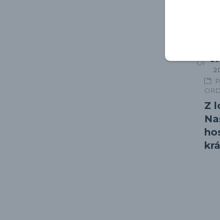
výž
vet
20
2
P
ORD
Z 
Na
ho
krá