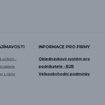
AJÍMAVOSTI
INFORMACE PRO FIRMY
Objednávkový systém pro
š příběh...
podnikatele - B2B
togalerie
Velkoobchodní podmínky
hy s námi