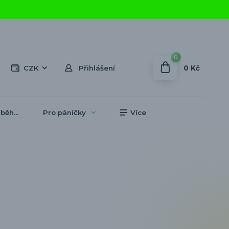
0
0 Kč
CZK
Přihlášení
běh...
Pro páníčky
Více