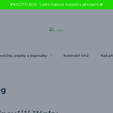
🍹MOJITO BOX - Letní mátové ověžení s jahodami 🍓
kočičky, pejsky a papoušky
Kalendář trhů
Náš pří
og