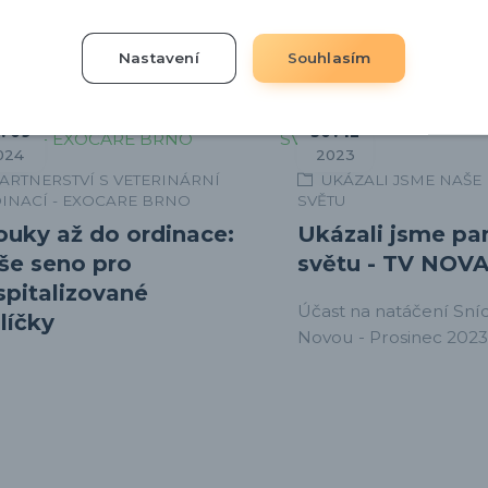
ivě králíků s
erináři
Nastavení
Souhlasím
09
30
12
024
2023
ARTNERSTVÍ S VETERINÁRNÍ
UKÁZALI JSME NAŠE
INACÍ - EXOCARE BRNO
SVĚTU
louky až do ordinace:
Ukázali jsme pa
še seno pro
světu - TV NOV
spitalizované
Účast na natáčení Sní
líčky
Novou - Prosinec 202