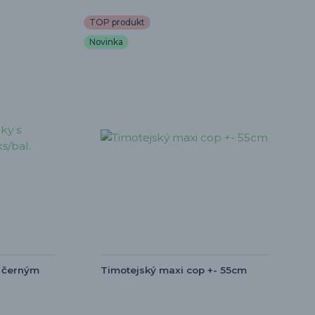
TOP produkt
Novinka
 černým
Timotejský maxi cop +- 55cm