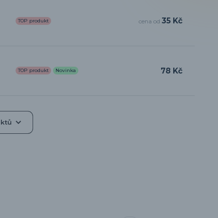
35 Kč
TOP produkt
cena od
78 Kč
TOP produkt
Novinka
uktů