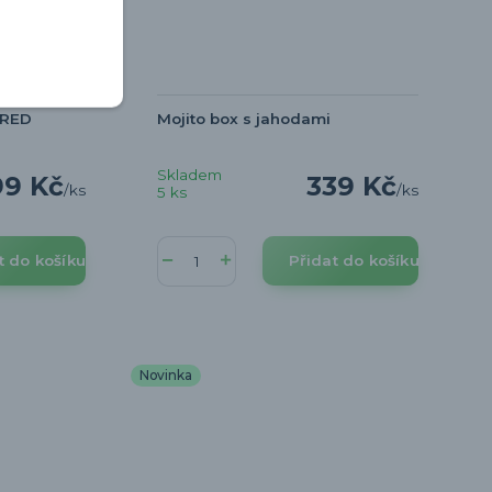
 RED
Mojito box s jahodami
Skladem
99 Kč
339 Kč
/
ks
/
ks
5 ks
t do košíku
Přidat do košíku
Novinka