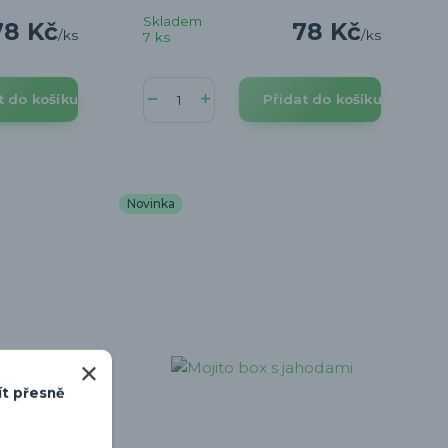
Skladem
78 Kč
78 Kč
/
ks
/
ks
7 ks
t do košíku
Přidat do košíku
Novinka
ít přesně