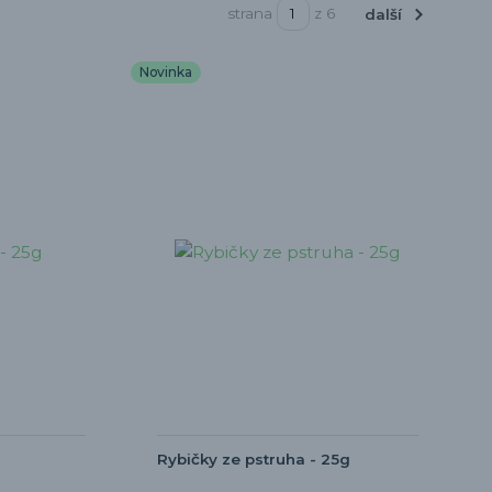
strana
z 6
další
Novinka
Rybičky ze pstruha - 25g