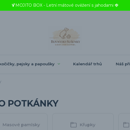
🍹MOJITO BOX - Letní mátové ověžení s jahodami 🍓
kočičky, pejsky a papoušky
Kalendář trhů
Náš pří
Y
O POTKÁNKY
Masové pamlsky
Křupky