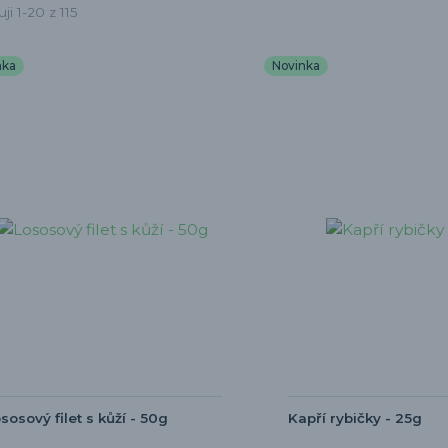
ji 1-20 z 115
nka
Novinka
sosový filet s kůží - 50g
Kapří rybičky - 25g