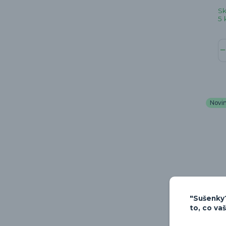
S
5 
Novi
"Sušenky?
to, co va