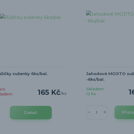
žičky sušenky 6ks/bal.
Jahodové MOJITO suš
-6ks/bal.
Skladem
ení
1
165 Kč
/
ks
12 ks
kladem
Přida
Detail