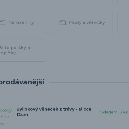
Narozeniny
Plody a větvičky
šité pelíšky a
doplňky
prodávanější
Bylinkový věneček z trávy - Ø cca
Skladem 13 ks
12cm