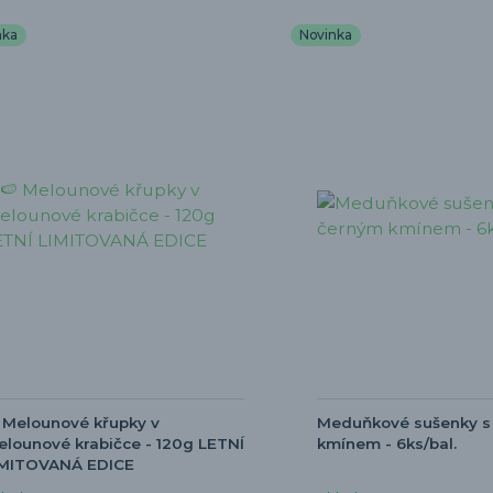
nka
Novinka
 Melounové křupky v
Meduňkové sušenky s
lounové krabičce - 120g LETNÍ
kmínem - 6ks/bal.
IMITOVANÁ EDICE