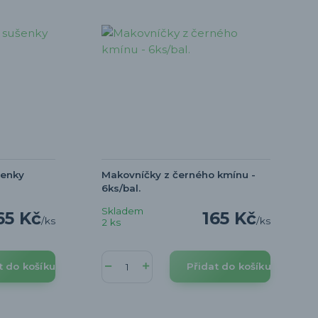
enky
Makovníčky z černého kmínu -
6ks/bal.
Skladem
65 Kč
165 Kč
/
ks
/
ks
2 ks
t do košíku
Přidat do košíku