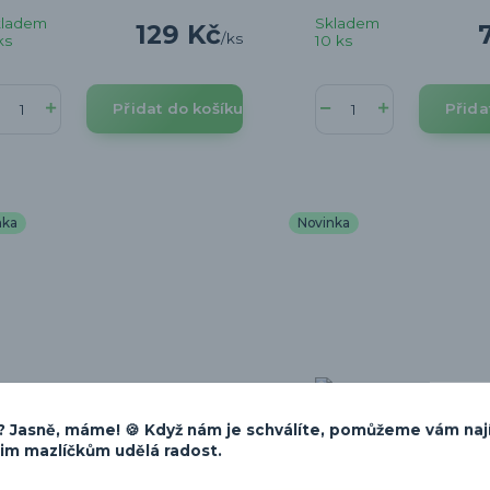
kladem
Skladem
129 Kč
/
ks
ks
10 ks
Přidat do košíku
Přida
nka
Novinka
 Jasně, máme! 🍪 Když nám je schválíte, pomůžeme vám naj
šim mazlíčkům udělá radost.