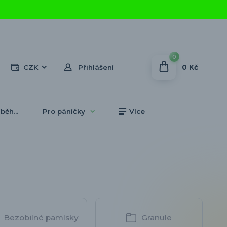
0
0 Kč
CZK
Přihlášení
běh...
Pro páníčky
Více
Bezobilné pamlsky
Granule