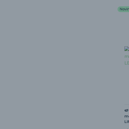
Novi
🍉
me
L