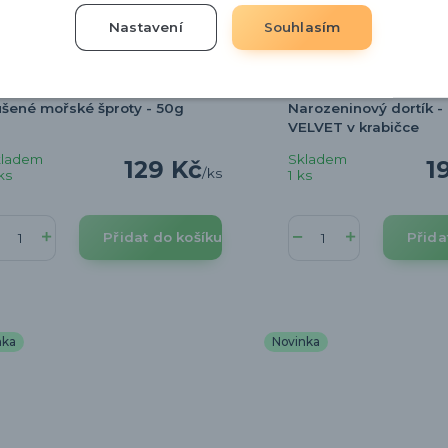
Nastavení
Souhlasím
šené mořské šproty - 50g
Narozeninový dortík -
VELVET v krabičce
kladem
Skladem
129 Kč
1
/
ks
ks
1 ks
Přidat do košíku
Přida
nka
Novinka