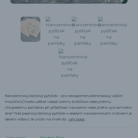
Narozeninový dárkový pytlíček – pro nezapomenutelné oslavy vašich
mazlíčkůChcete udělat radost svému králíčkovi nebo jinému
chlupatému parťákovi při příležitosti narozenin nebo jiného významného
dne? Náš papírový dárkový pytlíček s veselým narozeninovým motivem je
ideální volbou! Je určen na malé dá...
celý popis
Dostupnost
Skladem 35 ks