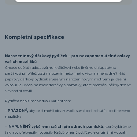
Kompletní specifikace
Narozeninový dárkový pytlíček – pro nezapomenutelné oslavy
vašich mazlíčků
Chcete udělat radost svému králíčkovi nebo jinému chlupatému
parťákovi při příležitosti narozenin nebo jiného významného dne? Náš
papírový dárkový pytlíček s veselým narozeninovým motivem je ideální
volbou! Je určen na malé dárečky a pamlsky, které promění běžný den ve
slavnostní chvíli.
Pytlíček nabízíme ve dvou variantách:
–
PRÁZDNÝ,
abyste si mohli obsah zvolit sami podle chutí a potřeb svého
mazlíčka
–
NAPLNĚNÝ výběrem našich přírodních pamlsků
, které vybíráme
tak, aby překvapily i potěšily. Každý plněný pytlíček je originální – obsah