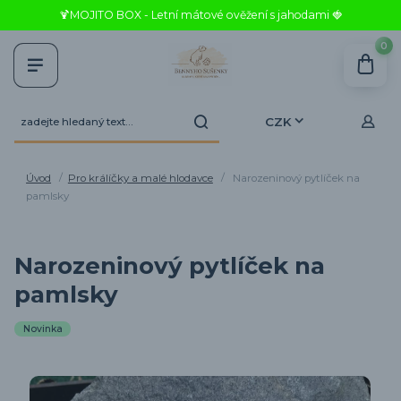
🍹MOJITO BOX - Letní mátové ověžení s jahodami 🍓
0
CZK
Úvod
Pro králíčky a malé hlodavce
Narozeninový pytlíček na
pamlsky
Narozeninový pytlíček na
pamlsky
Novinka