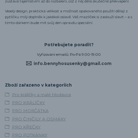
zůstává tajemstvím až do rozbalení, což z něj dělá skutečné překvapení.
Veselý design, praktická velikost a možnost opakovaného použití dělají z
pytlíčku milý doplněk k jakékoli oslavě. Váš mazlíček si zaslouží slavit – a s
tímto dárkem bude mít svůj den opravdu speciální.
Potřebujete poradit?
Vyřizování emailů: Po-Pá 9:00-19:00
info.bennyhosusenky@gmail.com
Zboží zařazeno v kategoriích
Pro králíčky a malé hlodavce
PRO KRÁLÍČKY
PRO MORČÁTKA
PRO ČINČILY A OSMÁKY
PRO KŘEČKY
PRO POTKÁNKY