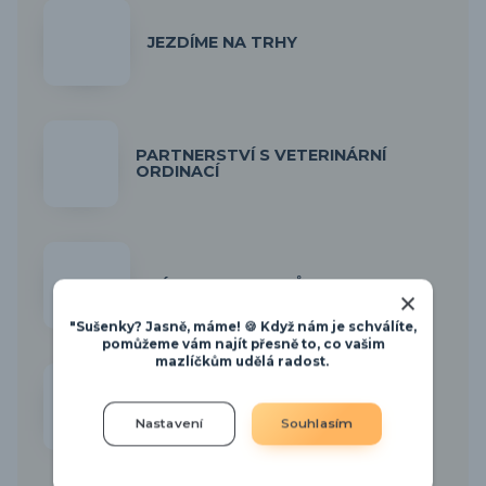
JEZDÍME NA TRHY
PARTNERSTVÍ S VETERINÁRNÍ
ORDINACÍ
VÝROBA PAMLSKŮ
"Sušenky? Jasně, máme! 🍪 Když nám je schválíte,
pomůžeme vám najít přesně to, co vašim
mazlíčkům udělá radost.
NÁŠ BLOG
Nastavení
Souhlasím