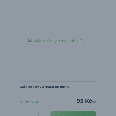
Káča ze šanty a matatabi dřívka
95 Kč
/
ks
Skladem 6 ks