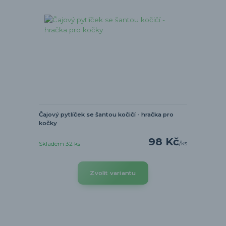
Čajový pytlíček se šantou kočičí - hračka pro
kočky
98 Kč
/
ks
Skladem 32 ks
Zvolit variantu