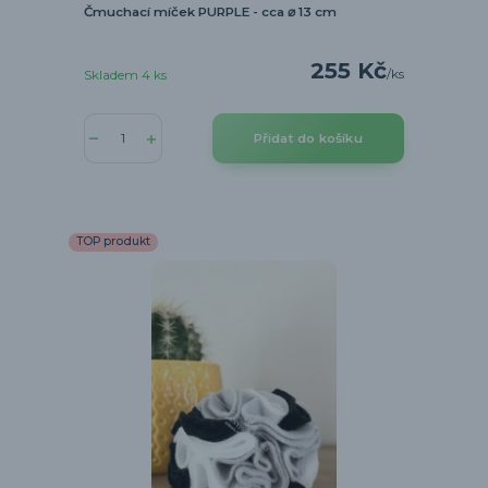
Čmuchací míček PURPLE - cca ⌀ 13 cm
255 Kč
/
ks
Skladem 4 ks
Přidat do košíku
TOP produkt