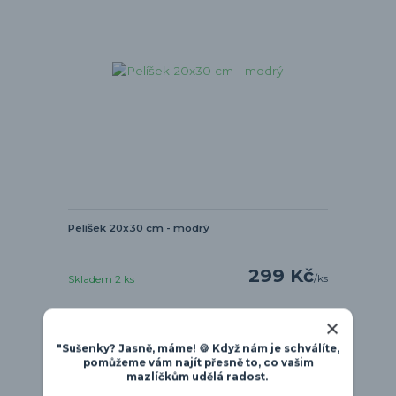
Pelíšek 20x30 cm - modrý
299 Kč
/
ks
Skladem 2 ks
Přidat do košíku
"Sušenky? Jasně, máme! 🍪 Když nám je schválíte,
pomůžeme vám najít přesně to, co vašim
mazlíčkům udělá radost.