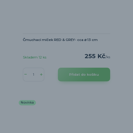
Čmuchací míček RED & GREY- cca ⌀ 13 cm
255 Kč
/
ks
Skladem 12 ks
Přidat do košíku
Novinka