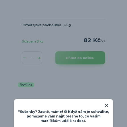
Timotejská pochoutka - 50g
82 Kč
/
ks
Skladem 3 ks
Přidat do košíku
Novinka
"Sušenky? Jasně, máme! 🍪 Když nám je schválíte,
pomůžeme vám najít přesně to, co vašim
mazlíčkům udělá radost.