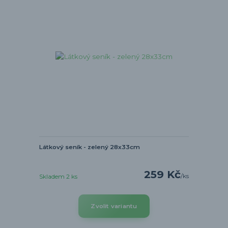
Látkový seník - zelený 28x33cm
259 Kč
/
ks
Skladem 2 ks
Zvolit variantu