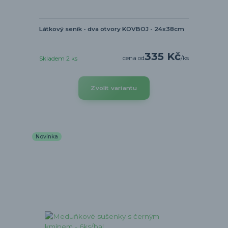
Látkový seník - dva otvory KOVBOJ - 24x38cm
335 Kč
cena od
/
ks
Skladem 2 ks
Zvolit variantu
Novinka