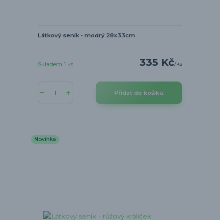
Látkový seník - modrý 28x33cm
335 Kč
/
ks
Skladem 1 ks
Přidat do košíku
Novinka