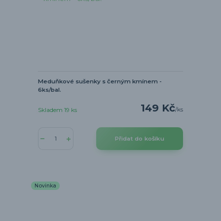
Meduňkové sušenky s černým kmínem -
6ks/bal.
149 Kč
/
ks
Skladem 19 ks
Přidat do košíku
Novinka