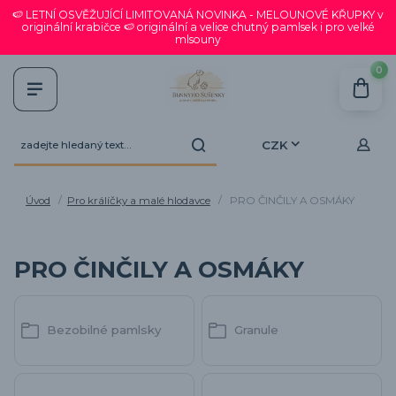
🍉 LETNÍ OSVĚŽUJÍCÍ LIMITOVANÁ NOVINKA - MELOUNOVÉ KŘUPKY v
originální krabičce 🍉 originální a velice chutný pamlsek i pro velké
mlsouny
0
CZK
Úvod
Pro králíčky a malé hlodavce
PRO ČINČILY A OSMÁKY
PRO ČINČILY A OSMÁKY
Bezobilné pamlsky
Granule