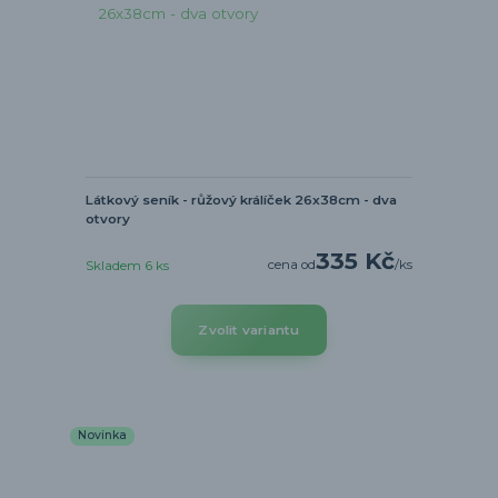
Látkový seník - růžový králíček 26x38cm - dva
otvory
335 Kč
cena od
/
ks
Skladem 6 ks
Zvolit variantu
Novinka