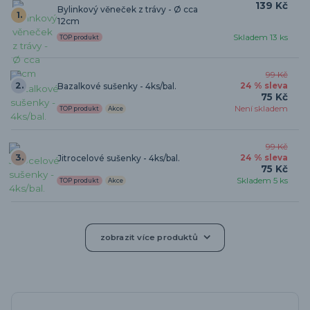
139 Kč
Bylinkový věneček z trávy - Ø cca
1.
12cm
Skladem 13 ks
TOP produkt
99 Kč
2.
Bazalkové sušenky - 4ks/bal.
24 % sleva
75 Kč
Není skladem
TOP produkt
Akce
99 Kč
3.
Jitrocelové sušenky - 4ks/bal.
24 % sleva
75 Kč
Skladem 5 ks
TOP produkt
Akce
zobrazit více produktů