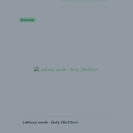
Novinka
Látkový seník - žlutý 28x33cm