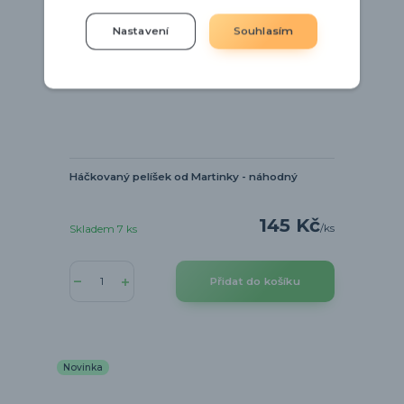
Nastavení
Souhlasím
Háčkovaný pelíšek od Martinky - náhodný
145 Kč
/
ks
Skladem 7 ks
Přidat do košíku
Novinka