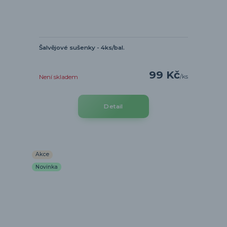
Šalvějové sušenky - 4ks/bal.
99 Kč
/
ks
Není skladem
Detail
Akce
Novinka