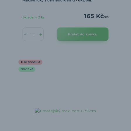
Makovníčky z černého kmínu - 6ks/bal.
165 Kč
/
ks
Skladem 2 ks
Přidat do košíku
TOP produkt
Novinka