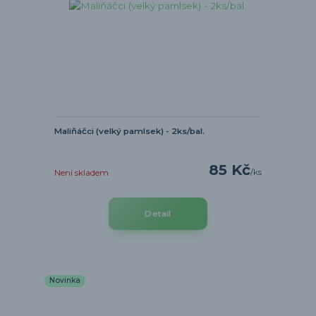
Maliňáčci (velký pamlsek) - 2ks/bal.
85 Kč
/
ks
Není skladem
Detail
Novinka