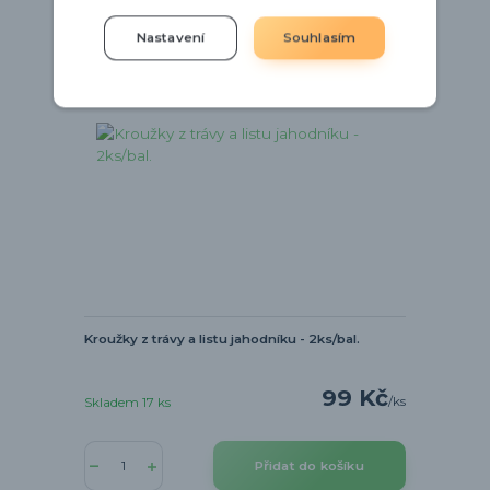
Nastavení
Souhlasím
Kroužky z trávy a listu jahodníku - 2ks/bal.
99 Kč
/
ks
Skladem 17 ks
Přidat do košíku