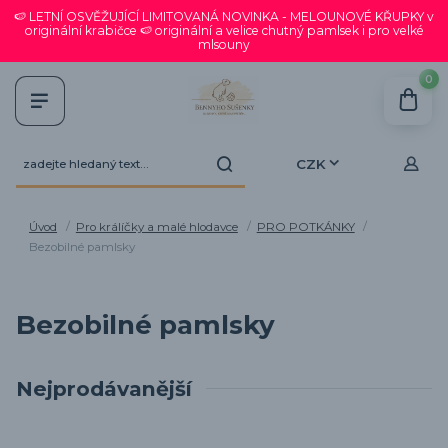
🍉 LETNÍ OSVĚŽUJÍCÍ LIMITOVANÁ NOVINKA - MELOUNOVÉ KŘUPKY v
originální krabičce 🍉 originální a velice chutný pamlsek i pro velké
mlsouny
0
CZK
Úvod
Pro králíčky a malé hlodavce
PRO POTKÁNKY
Bezobilné pamlsky
Bezobilné pamlsky
Nejprodávanější