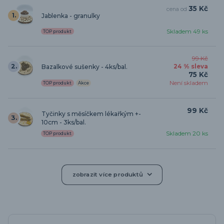
35 Kč
cena od
1.
Jablenka - granulky
Skladem 49 ks
TOP produkt
99 Kč
2.
Bazalkové sušenky - 4ks/bal.
24 % sleva
75 Kč
Není skladem
TOP produkt
Akce
99 Kč
Tyčinky s měsíčkem lékařkým +-
3.
10cm - 3ks/bal.
Skladem 20 ks
TOP produkt
zobrazit více produktů