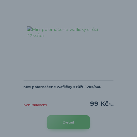
Mini polomáčené wafličky s růží -12ks/bal.
99 Kč
/
ks
Není skladem
Detail