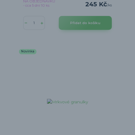
NA OBJEDNÁVKU
245 Kč
/
ks
- cca 5 dní 10 ks
Přidat do košíku
Novinka