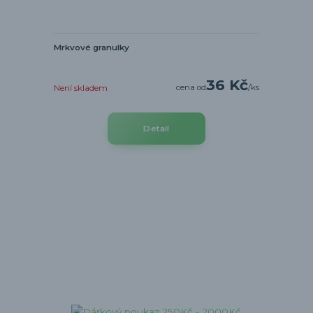
Mrkvové granulky
36 Kč
cena od
/
ks
Není skladem
Detail