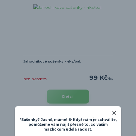
Jahodníkové sušenky - 4ks/bal.
99 Kč
/
ks
Není skladem
Detail
"Sušenky? Jasně, máme! 🍪 Když nám je schválíte,
pomůžeme vám najít přesně to, co vašim
Novinka
mazlíčkům udělá radost.