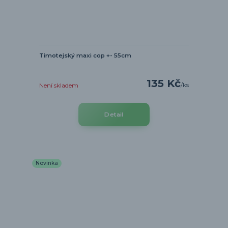
Timotejský maxi cop +- 55cm
135 Kč
/
ks
Není skladem
Detail
Novinka