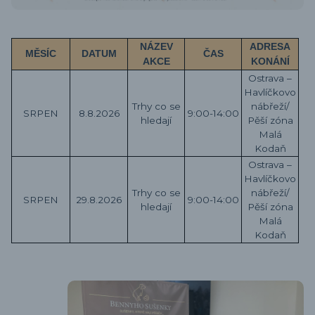
NÁZEV
ADRESA
MĚSÍC
DATUM
ČAS
AKCE
KONÁNÍ
Ostrava –
Havlíčkovo
Trhy co se
nábřeží/
SRPEN
8.8.2026
9:00-14:00
hledají
Pěší zóna
Malá
Kodaň
Ostrava –
Havlíčkovo
Trhy co se
nábřeží/
SRPEN
29.8.2026
9:00-14:00
hledají
Pěší zóna
Malá
Kodaň