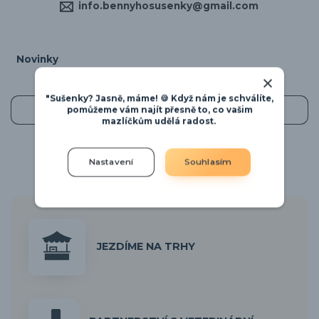
info.bennyhosusenky@gmail.com
Novinky
"Sušenky? Jasně, máme! 🍪 Když nám je schválíte,
Zobrazit všechny novinky
pomůžeme vám najít přesně to, co vašim
mazlíčkům udělá radost.
Nastavení
Souhlasím
JEZDÍME NA TRHY