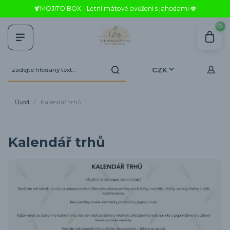
🍹MOJITO BOX - Letní mátové ověžení s jahodami 🍓
0
CZK
Úvod
Kalendář trhů
Kalendář trhů