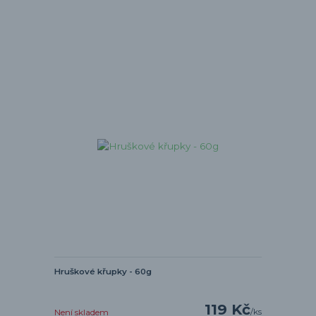
Hruškové křupky - 60g
119 Kč
/
ks
Není skladem