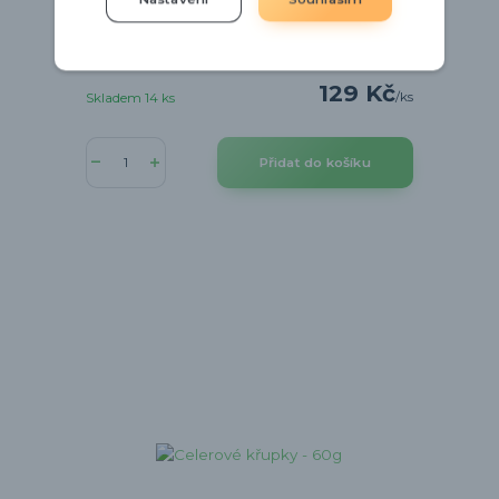
Jahodové křupky v jahůdkové krabičce - 60g
129 Kč
/
ks
Skladem 14 ks
Přidat do košíku