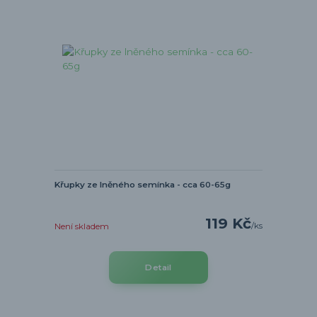
Křupky ze lněného semínka - cca 60-65g
119 Kč
/
ks
Není skladem
Detail