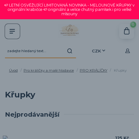
🍉 LETNÍ OSVĚŽUJÍCÍ LIMITOVANÁ NOVINKA - MELOUNOVÉ KŘUPKY v
originální krabičce 🍉 originální a velice chutný pamlsek i pro velké
mlsouny
0
CZK
Úvod
Pro králíčky a malé hlodavce
PRO KRÁLÍČKY
Křupky
Křupky
Nejprodávanější
125 Kč