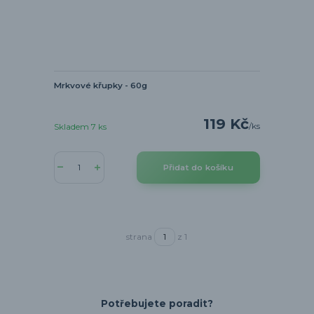
Mrkvové křupky - 60g
119 Kč
/
ks
Skladem 7 ks
Přidat do košíku
strana
z 1
Potřebujete poradit?