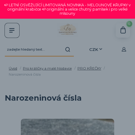
🍉 LETNÍ OSVĚŽUJÍCÍ LIMITOVANÁ NOVINKA - MELOUNOVÉ KŘUPKY v
originální krabičce 🍉 originální a velice chutný pamlsek i pro velké
mlsouny
0
CZK
Úvod
Pro králíčky a malé hlodavce
PRO KŘEČKY
Narozeninová čísla
Narozeninová čísla