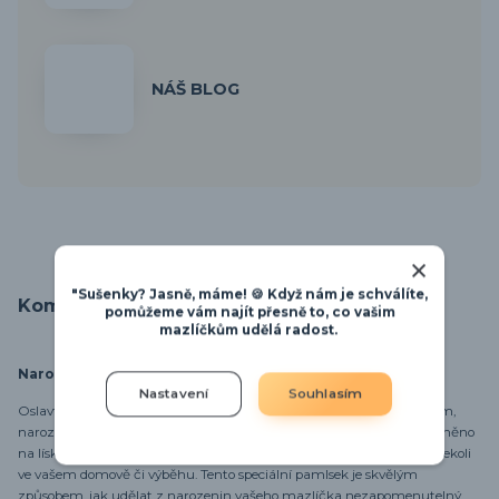
NÁŠ BLOG
"Sušenky? Jasně, máme! 🍪 Když nám je schválíte,
Kompletní specifikace
pomůžeme vám najít přesně to, co vašim
mazlíčkům udělá radost.
Narozeninová čísla
Nastavení
Souhlasím
Oslavte narozeniny vašeho mazlíčka s naším originálním pamlskem,
narozeninovým číslem, které potěší nejen jeho, ale i vás! Číslo je upevněno
na lískové větvičce, takže ho můžete snadno zavěsit nebo umístit kdekoli
ve vašem domově či výběhu. Tento speciální pamlsek je skvělým
způsobem, jak udělat z narozenin vašeho mazlíčka nezapomenutelný