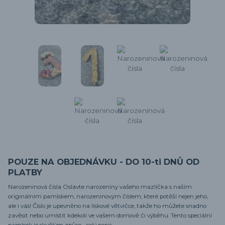
POUZE NA OBJEDNÁVKU - DO 10-ti DNŮ OD
PLATBY
Narozeninová čísla Oslavte narozeniny vašeho mazlíčka s naším
originálním pamlskem, narozeninovým číslem, které potěší nejen jeho,
ale i vás! Číslo je upevněno na lískové větvičce, takže ho můžete snadno
zavěsit nebo umístit kdekoli ve vašem domově či výběhu. Tento speciální
pamlsek je skvělým způso...
celý popis