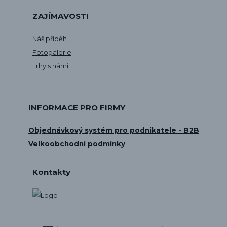
ZAJÍMAVOSTI
Náš příběh...
Fotogalerie
Trhy s námi
INFORMACE PRO FIRMY
Objednávkový systém pro podnikatele - B2B
Velkoobchodní podmínky
Kontakty