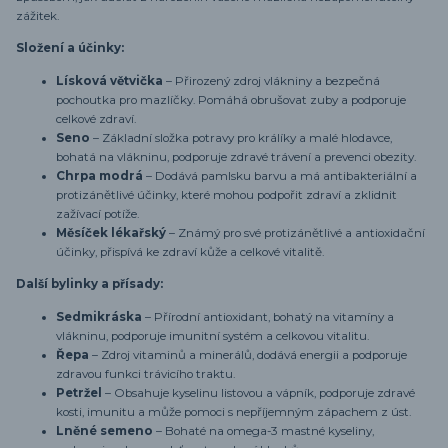
zážitek.
Složení a účinky:
Lísková větvička
– Přirozený zdroj vlákniny a bezpečná
pochoutka pro mazlíčky. Pomáhá obrušovat zuby a podporuje
celkové zdraví.
Seno
– Základní složka potravy pro králíky a malé hlodavce,
bohatá na vlákninu, podporuje zdravé trávení a prevenci obezity.
Chrpa modrá
– Dodává pamlsku barvu a má antibakteriální a
protizánětlivé účinky, které mohou podpořit zdraví a zklidnit
zažívací potíže.
Měsíček lékařský
– Známý pro své protizánětlivé a antioxidační
účinky, přispívá ke zdraví kůže a celkové vitalitě.
Další bylinky a přísady:
Sedmikráska
– Přírodní antioxidant, bohatý na vitamíny a
vlákninu, podporuje imunitní systém a celkovou vitalitu.
Řepa
– Zdroj vitaminů a minerálů, dodává energii a podporuje
zdravou funkci trávicího traktu.
Petržel
– Obsahuje kyselinu listovou a vápník, podporuje zdravé
kosti, imunitu a může pomoci s nepříjemným zápachem z úst.
Lněné semeno
– Bohaté na omega-3 mastné kyseliny,