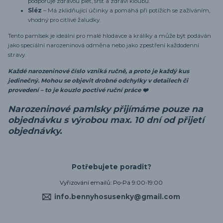
podporuje zdravou pleť, srst a zdraví kloubů.
Sléz
– Má zklidňující účinky a pomáhá při potížích se zažíváním,
vhodný pro citlivé žaludky.
Tento pamlsek je ideální pro malé hlodavce a králíky a může být podáván
jako speciální narozeninová odměna nebo jako zpestření každodenní
stravy.
Každé narozeninové číslo vzniká ručně, a proto je každý kus
jedinečný. Mohou se objevit drobné odchylky v detailech či
provedení – to je kouzlo poctivé ruční práce ❤️
Narozeninové pamlsky přijímáme pouze na
objednávku s výrobou max. 10 dní od přijetí
objednávky.
Potřebujete poradit?
Vyřizování emailů: Po-Pá 9:00-19:00
info.bennyhosusenky@gmail.com