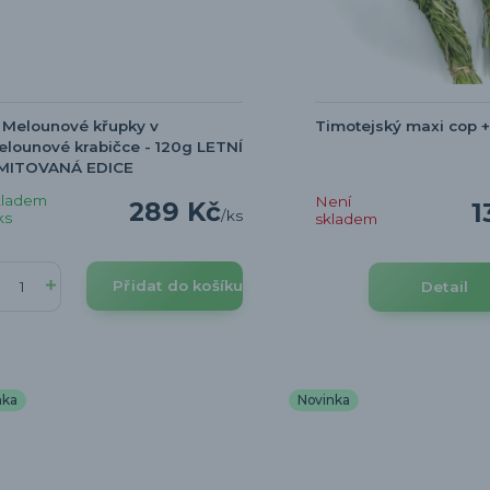
 Melounové křupky v
Timotejský maxi cop 
lounové krabičce - 120g LETNÍ
IMITOVANÁ EDICE
kladem
Není
289 Kč
1
/
ks
ks
skladem
Přidat do košíku
Detail
nka
Novinka