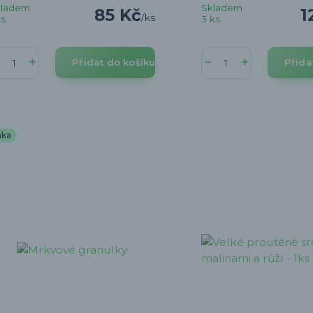
kladem
Skladem
85 Kč
1
/
ks
ks
3 ks
Přidat do košíku
Přida
nka