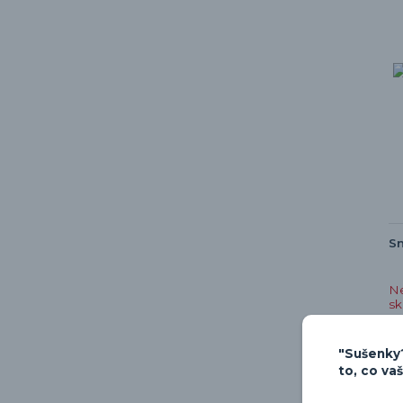
Sm
N
s
"Sušenky?
to, co va