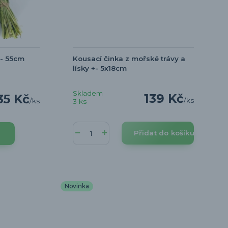
+- 55cm
Kousací činka z mořské trávy a
lísky +- 5x18cm
Skladem
139 Kč
35 Kč
/
ks
/
ks
3 ks
Přidat do košíku
Novinka