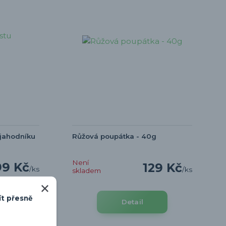
 jahodníku
Růžová poupátka - 40g
Není
99 Kč
129 Kč
/
ks
/
ks
skladem
ít přesně
t do košíku
Detail