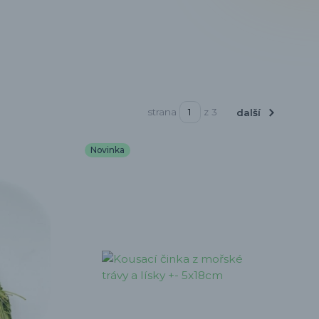
strana
z 3
další
Novinka