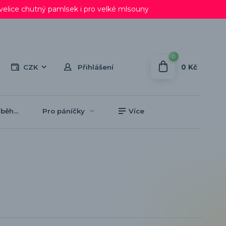
lice chutný pamlsek i pro velké mlsouny
0
0 Kč
CZK
Přihlášení
běh...
Pro páníčky
Více