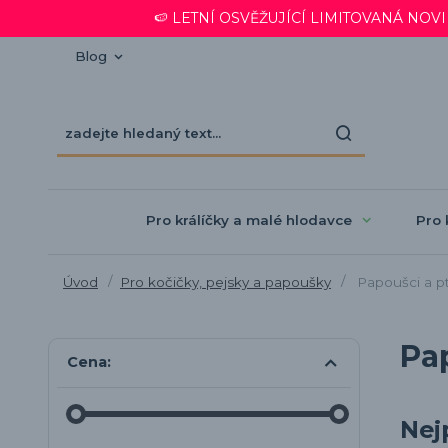
🍉 LETNÍ OSVĚŽUJÍCÍ LIMITOVANÁ NOVINKA
Blog
Pro králíčky a malé hlodavce
Pro 
Úvod
Pro kočičky, pejsky a papoušky
Papoušci a pt
Pa
Cena:
Nej