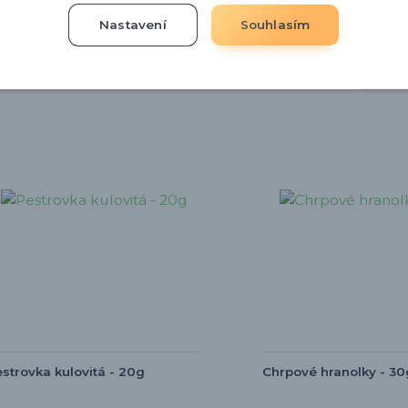
Nastavení
Souhlasím
nka
Novinka
strovka kulovitá - 20g
Chrpové hranolky - 30