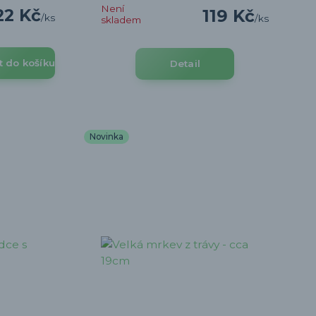
Není
22 Kč
119 Kč
/
ks
/
ks
skladem
t do košíku
Detail
Novinka