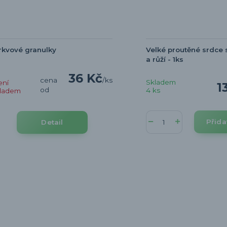
kvové granulky
Velké proutěné srdce 
a růží - 1ks
36 Kč
cena
/
ks
Skladem
ení
1
od
4 ks
kladem
Přida
Detail