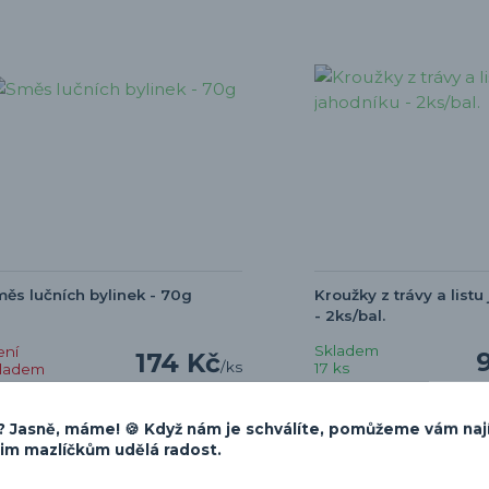
ěs lučních bylinek - 70g
Kroužky z trávy a listu
- 2ks/bal.
Skladem
ení
174 Kč
/
ks
17 ks
kladem
 Jasně, máme! 🍪 Když nám je schválíte, pomůžeme vám naj
Přida
Detail
šim mazlíčkům udělá radost.