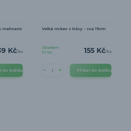
s malinami
Velká mrkev z trávy - cca 19cm
Skladem
39 Kč
155 Kč
/
ks
/
ks
10 ks
t do košíku
Přidat do košíku