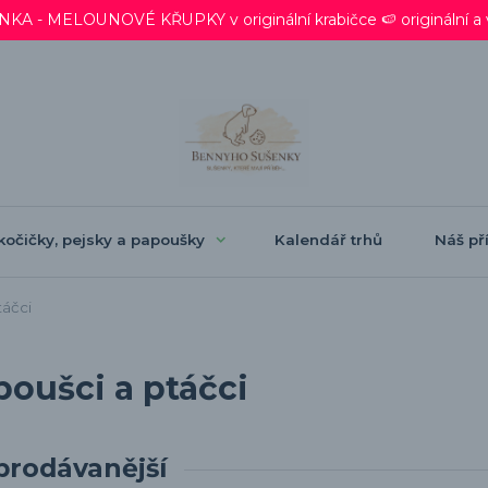
 - MELOUNOVÉ KŘUPKY v originální krabičce 🍉 originální a ve
kočičky, pejsky a papoušky
Kalendář trhů
Náš pří
áčci
poušci a ptáčci
prodávanější