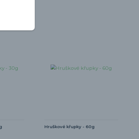
g
Hruškové křupky - 60g