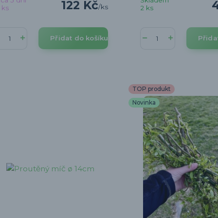
122 Kč
/
ks
 ks
2 ks
Přidat do košíku
Přida
TOP produkt
Novinka