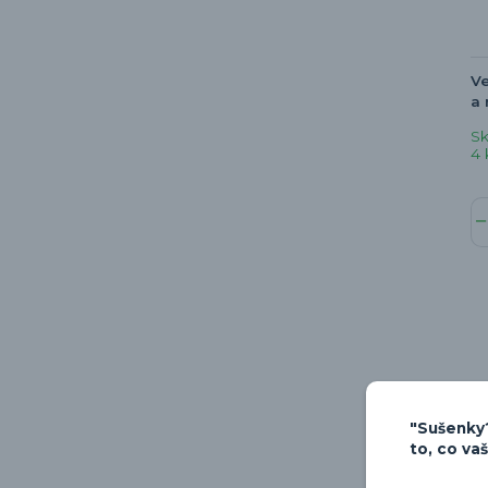
Ve
a 
S
4 
"Sušenky?
to, co va