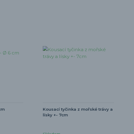
 cm
Kousací tyčinka z mořské trávy a
lísky +- 7cm
Skladem