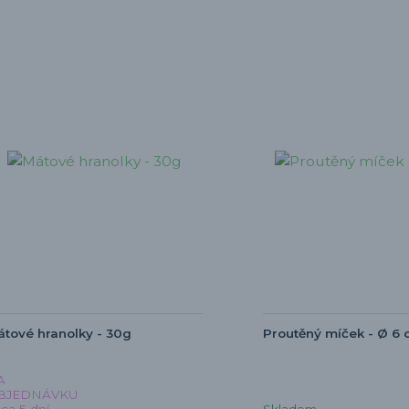
tové hranolky - 30g
Proutěný míček - Ø 6
A
BJEDNÁVKU
cca 5 dní
Skladem