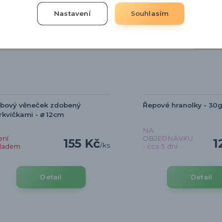
Nastavení
Souhlasím
rbový věneček zdobený
Řepové hranolky - 30
kvičkami - ⌀ 12cm
NA
ení
OBJEDNÁVKU
155 Kč
1
/
ks
kladem
- cca 5 dní
Detail
Detail