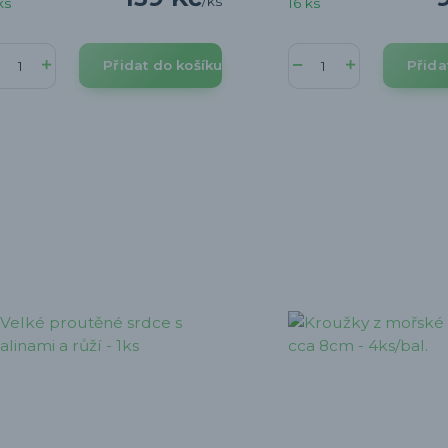
/
ks
ks
16 ks
Přidat do košíku
Přida