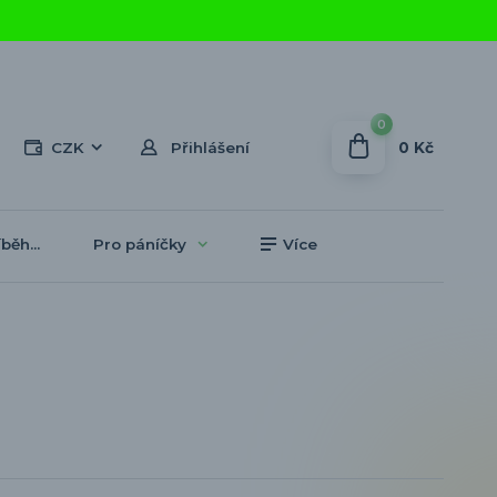
0
0 Kč
CZK
Přihlášení
běh...
Pro páníčky
Více