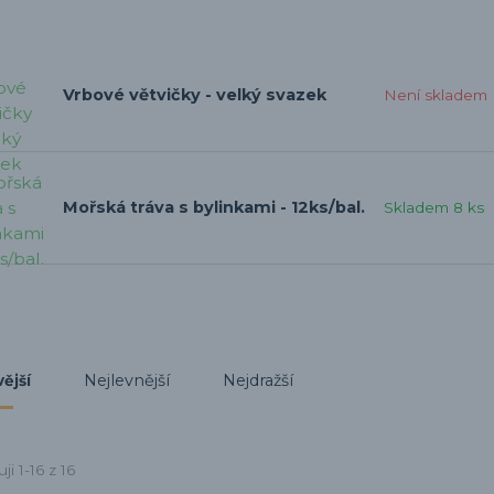
Vrbové větvičky - velký svazek
Není skladem
Mořská tráva s bylinkami - 12ks/bal.
Skladem 8 ks
Nejlevnější
Nejdražší
ější
ji 1-16 z 16