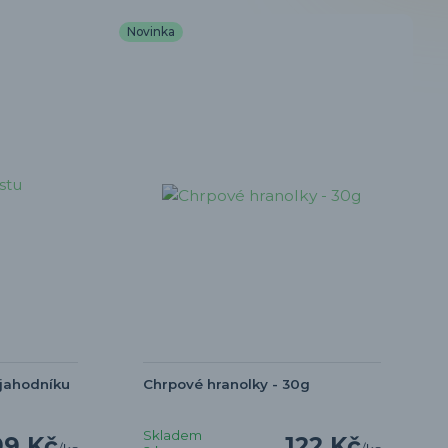
Novinka
 jahodníku
Chrpové hranolky - 30g
Skladem
99 Kč
122 Kč