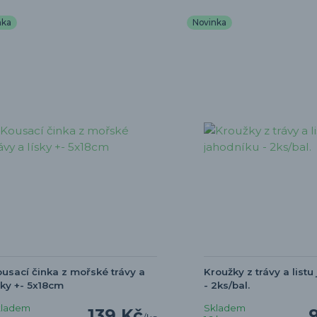
nka
Novinka
usací činka z mořské trávy a
Kroužky z trávy a listu
sky +- 5x18cm
- 2ks/bal.
kladem
Skladem
139 Kč