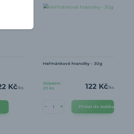
g
Heřmánkové hranolky - 30g
Skladem
122 Kč
22 Kč
/
ks
/
ks
20 ks
Přidat do košíku