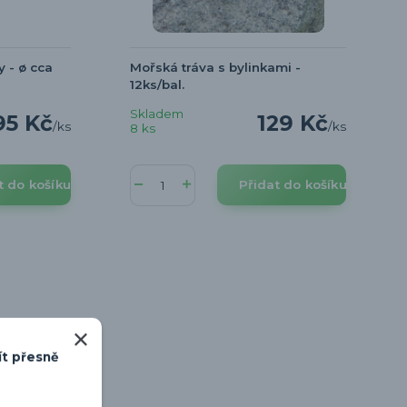
 - ø cca
Mořská tráva s bylinkami -
12ks/bal.
Skladem
95 Kč
129 Kč
/
ks
/
ks
8 ks
t do košíku
Přidat do košíku
ít přesně