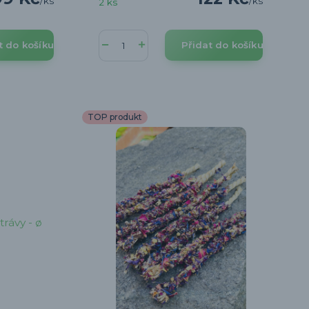
/
ks
/
ks
2 ks
t do košíku
Přidat do košíku
TOP produkt