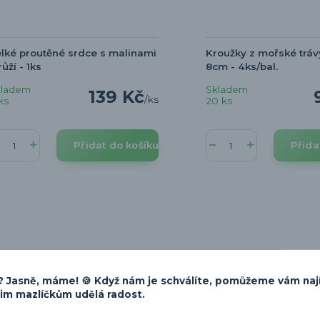
lké proutěné srdce s malinami
Kroužky z mořské trávy
růží - 1ks
8cm - 4ks/bal.
kladem
Skladem
139 Kč
/
ks
ks
20 ks
Přidat do košíku
Přida
 Jasně, máme! 🍪 Když nám je schválíte, pomůžeme vám naj
šim mazlíčkům udělá radost.