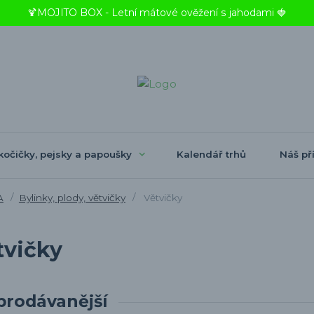
🍹MOJITO BOX - Letní mátové ověžení s jahodami 🍓
kočičky, pejsky a papoušky
Kalendář trhů
Náš pří
A
Bylinky, plody, větvičky
Větvičky
tvičky
prodávanější