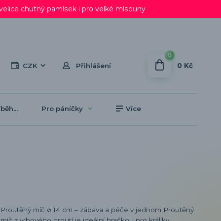
lice chutný pamlsek i pro velké mlsouny
0
0 Kč
CZK
Přihlášení
běh...
Pro páníčky
Více
Proutěný míč ø 14 cm – zábava a péče v jednom Proutěný
míč z vrbového proutí je ideální hračkou pro králíky,