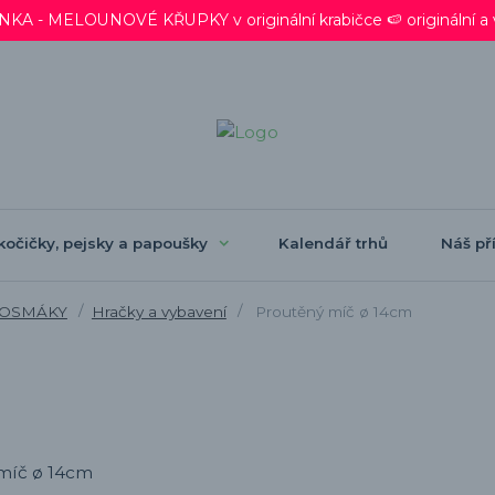
 - MELOUNOVÉ KŘUPKY v originální krabičce 🍉 originální a ve
kočičky, pejsky a papoušky
Kalendář trhů
Náš pří
 OSMÁKY
Hračky a vybavení
Proutěný míč ø 14cm