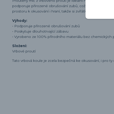
Proutěný míč z vrbového proutí je ideální hračkou pro král
podporuje přirozené obrušování zubů, což napomáhá udrže
prostoru k okusování i hraní, takže si zvířátko může vychutn
Výhody:
• Podporuje přirozené obrušování zubů
• Poskytuje dlouhotrvající zábavu
• Vyrobeno ze 100% přírodního materiálu bez chemických 
Složení:
Vrbové proutí
Tato vrbová koule je zcela bezpečná ke okusování, i pro ty ne