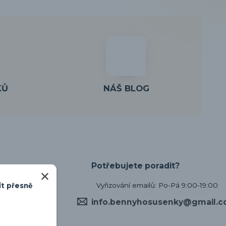
KŮ
NÁŠ BLOG
Potřebujete poradit?
Vyřizování emailů: Po-Pá 9:00-19:00
ít přesně
info.bennyhosusenky@gmail.