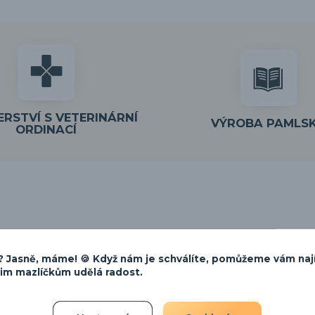
RSTVÍ S VETERINÁRNÍ
VÝROBA PAMLS
ORDINACÍ
 Jasně, máme! 🍪 Když nám je schválíte, pomůžeme vám naj
šim mazlíčkům udělá radost.