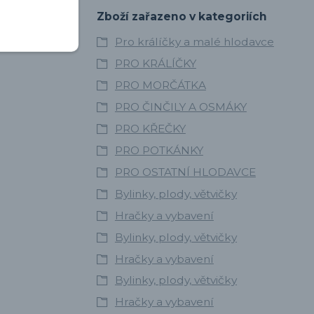
y, ale zároveň
Zboží zařazeno v kategoriích
zí dostatek
Pro králíčky a malé hlodavce
PRO KRÁLÍČKY
PRO MORČÁTKA
PRO ČINČILY A OSMÁKY
PRO KŘEČKY
PRO POTKÁNKY
PRO OSTATNÍ HLODAVCE
Bylinky, plody, větvičky
Hračky a vybavení
Bylinky, plody, větvičky
Hračky a vybavení
Bylinky, plody, větvičky
Hračky a vybavení