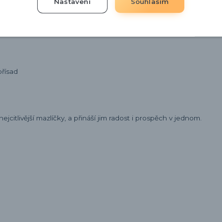
íky, morčata a další malé hlodavce. Nejenže poskytuje hodiny zábav
Nastavení
Souhlasím
t chrup vašeho mazlíčka zdravý. Díky většímu průměru 14 cm nabí
at aktivní odpočinek i interaktivní zábavu.
přísad
jcitlivější mazlíčky, a přináší jim radost i prospěch v jednom.