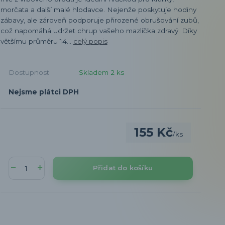
morčata a další malé hlodavce. Nejenže poskytuje hodiny
zábavy, ale zároveň podporuje přirozené obrušování zubů,
což napomáhá udržet chrup vašeho mazlíčka zdravý. Díky
většímu průměru 14...
celý popis
Dostupnost
Skladem 2 ks
Nejsme plátci DPH
155 Kč
/
ks
Přidat do košíku