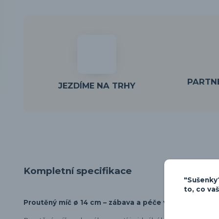
PARTNE
JEZDÍME NA TRHY
Kompletní specifikace
"Sušenky?
to, co va
Proutěný míč ø 14 cm – zábava a péče v jednom