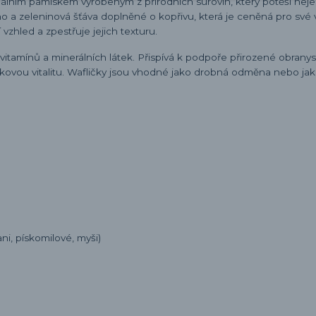
nálním pamlskem vyrobeným z přírodních surovin, který potěší nej
o a zeleninová šťáva doplněné o kopřivu, která je ceněná pro své 
vzhled a zpestřuje jejich texturu.
j vitamínů a minerálních látek. Přispívá k podpoře přirozené obrany
ovou vitalitu. Wafličky jsou vhodné jako drobná odměna nebo ja
ani, pískomilové, myši)