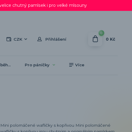
lice chutný pamlsek i pro velké mlsouny
0
0 Kč
CZK
Přihlášení
běh...
Pro páníčky
Více
Mini polomáčené wafličky s kopřivou Mini polomáčené
wafličky s kopřivou jsou chutným a originálním pamlskem