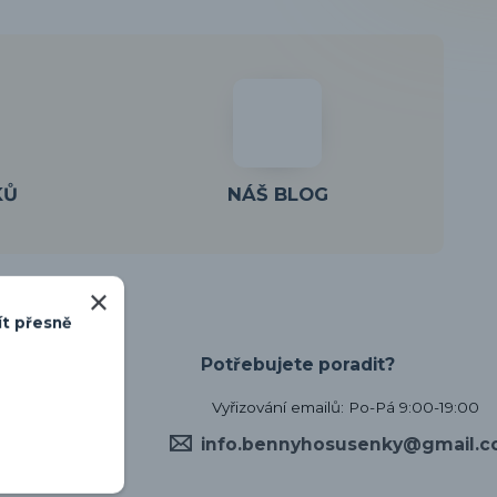
KŮ
NÁŠ BLOG
ít přesně
Potřebujete poradit?
Vyřizování emailů: Po-Pá 9:00-19:00
info.bennyhosusenky@gmail.