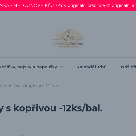
 - MELOUNOVÉ KŘUPKY v originální krabičce 🍉 originální a ve
kočičky, pejsky a papoušky
Kalendář trhů
Náš pří
wafličky s kopřivou -12ks/bal.
 s kopřivou -12ks/bal.