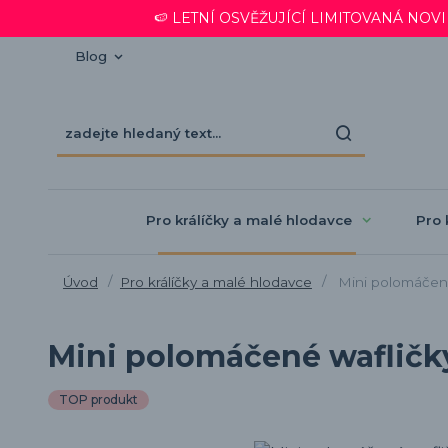
🍉 LETNÍ OSVĚŽUJÍCÍ LIMITOVANÁ NOVINKA
Blog
Pro králíčky a malé hlodavce
Pro 
Úvod
Pro králíčky a malé hlodavce
Mini polomáčené 
Mini polomáčené wafličky
TOP produkt