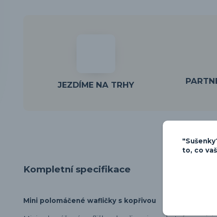
PARTNE
JEZDÍME NA TRHY
"Sušenky?
to, co va
Kompletní specifikace
Mini polomáčené wafličky s kopřivou