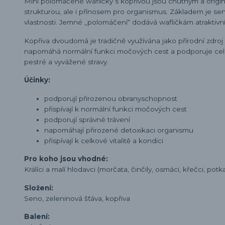
Mini polomáčené wafličky s kopřivou jsou chutným a origi
strukturou, ale i přínosem pro organismus. Základem je sen
vlastnosti. Jemné „polomáčení“ dodává wafličkám atraktivní 
Kopřiva dvoudomá
je tradičně využívána jako přírodní zdro
napomáhá normální funkci močových cest a podporuje celk
pestré a vyvážené stravy.
Účinky:
podporují přirozenou obranyschopnost
přispívají k normální funkci močových cest
podporují správné trávení
napomáhají přirozené detoxikaci organismu
přispívají k celkové vitalitě a kondici
Pro koho jsou vhodné:
Králíci a malí hlodavci (morčata, činčily, osmáci, křečci, potk
Složení:
Seno, zeleninová šťáva, kopřiva
Balení: