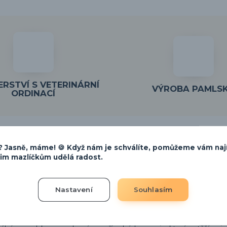
RSTVÍ S VETERINÁRNÍ
VÝROBA PAMLS
ORDINACÍ
 Jasně, máme! 🍪 Když nám je schválíte, pomůžeme vám naj
šim mazlíčkům udělá radost.
Nastavení
Souhlasím