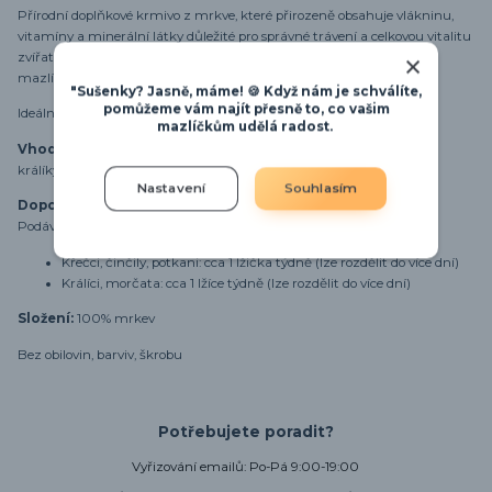
Přírodní doplňkové krmivo z mrkve, které přirozeně obsahuje vlákninu,
vitamíny a minerální látky důležité pro správné trávení a celkovou vitalitu
zvířat. Díky malé velikosti granulí (2–3 mm) jsou vhodné i pro malé
mazlíčky a snadno se dávkují.
"Sušenky? Jasně, máme! 🍪 Když nám je schválíte,
pomůžeme vám najít přesně to, co vašim
Ideální jako pamlsek nebo zpestření krmné dávky.
mazlíčkům udělá radost.
Vhodné pro:
králíky, morčata, činčily, křečky, potkany, koně a další mazlíčky
Nastavení
Souhlasím
Doporučené dávkování:
Podávejte přiměřeně dle velikosti zvířete jako doplněk jídelníčku.
Křečci, činčily, potkani: cca 1 lžička týdně (lze rozdělit do více dní)
Králíci, morčata: cca 1 lžíce týdně (lze rozdělit do více dní)
Složení:
100% mrkev
Bez obilovin, barviv, škrobu
Potřebujete poradit?
Vyřizování emailů: Po-Pá 9:00-19:00