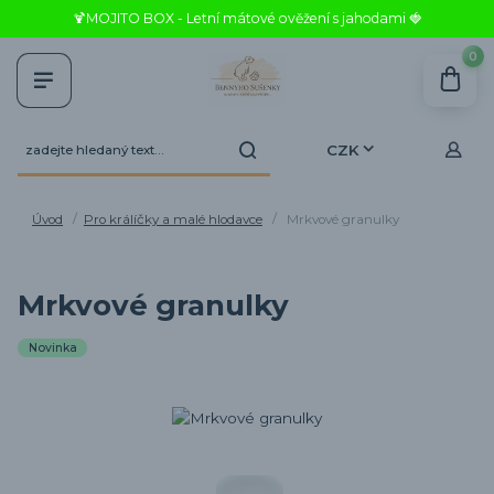
🍹MOJITO BOX - Letní mátové ověžení s jahodami 🍓
0
CZK
Úvod
Pro králíčky a malé hlodavce
Mrkvové granulky
Mrkvové granulky
Novinka