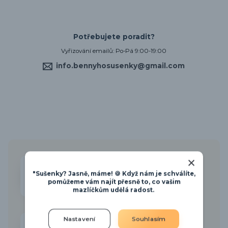
Potřebujete poradit?
Vyřizování emailů: Po-Pá 9:00-19:00
info.bennyhosusenky@gmail.com
"Sušenky? Jasně, máme! 🍪 Když nám je schválíte,
JEZDÍME NA TRHY
pomůžeme vám najít přesně to, co vašim
mazlíčkům udělá radost.
Nastavení
Souhlasím