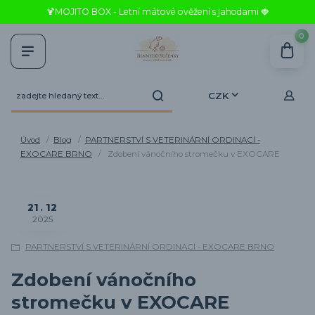
🍹MOJITO BOX - Letní mátové ověžení s jahodami 🍓
0
CZK
Úvod
Blog
PARTNERSTVÍ S VETERINÁRNÍ ORDINACÍ -
EXOCARE BRNO
Zdobení vánočního stromečku v EXOCARE
21
12
2025
PARTNERSTVÍ S VETERINÁRNÍ ORDINACÍ - EXOCARE BRNO
Zdobení vánočního
stromečku v EXOCARE