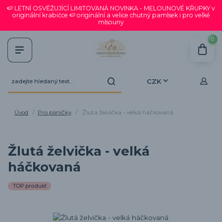
🍉 LETNÍ OSVĚŽUJÍCÍ LIMITOVANÁ NOVINKA - MELOUNOVÉ KŘUPKY v
originální krabičce 🍉 originální a velice chutný pamlsek i pro velké
mlsouny
0
CZK
Úvod
Pro páníčky
Žlutá želvička - velká háčkovaná
Žlutá želvička - velká
háčkovaná
TOP produkt