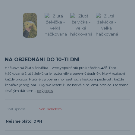
NA OBJEDNÁNÍ DO 10-TI DNÍ
Háčkovaná žlutá želvička – veselý společník pro každého 🐢💛 Tato
háčkovaná žlutá želvička je roztomilý a barevný doplněk, který rozjasní
každý prostor. Ručně vyrobená mojí sestrou, s láskou a pečlivostí, každá
želvička je originál. Díky své veselé žluté barvě a milému vzhledu se stane
skvělým dárkem ...
celý popis
Dostupnost
Není skladem
Nejsme plátci DPH