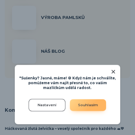
VÝROBA PAMLSKŮ
NÁŠ BLOG
"Sušenky? Jasně, máme! 🍪 Když nám je schválíte,
pomůžeme vám najít přesně to, co vašim
mazlíčkům udělá radost.
Nastavení
Souhlasím
Kompletní specifikace
Háčkovaná žlutá želvička – veselý společník pro každého 🐢💛