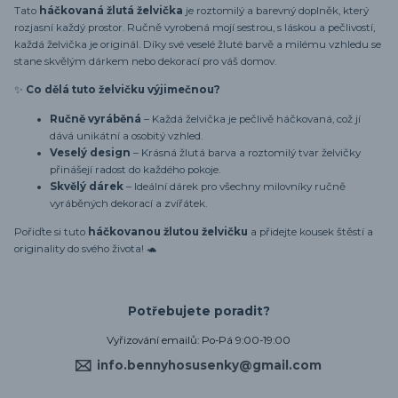
Tato
háčkovaná žlutá želvička
je roztomilý a barevný doplněk, který
rozjasní každý prostor. Ručně vyrobená mojí sestrou, s láskou a pečlivostí,
každá želvička je originál. Díky své veselé žluté barvě a milému vzhledu se
stane skvělým dárkem nebo dekorací pro váš domov.
✨
Co dělá tuto želvičku výjimečnou?
Ručně vyráběná
– Každá želvička je pečlivě háčkovaná, což jí
dává unikátní a osobitý vzhled.
Veselý design
– Krásná žlutá barva a roztomilý tvar želvičky
přinášejí radost do každého pokoje.
Skvělý dárek
– Ideální dárek pro všechny milovníky ručně
vyráběných dekorací a zvířátek.
Pořiďte si tuto
háčkovanou žlutou želvičku
a přidejte kousek štěstí a
originality do svého života! 🐢
Potřebujete poradit?
Vyřizování emailů: Po-Pá 9:00-19:00
info.bennyhosusenky@gmail.com