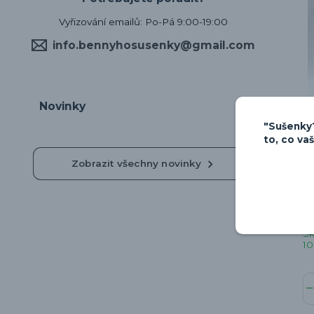
Vyřizování emailů: Po-Pá 9:00-19:00
info.bennyhosusenky@gmail.com
Novinky
"Sušenky?
to, co va
Zobrazit všechny novinky
Př
kl
S
10