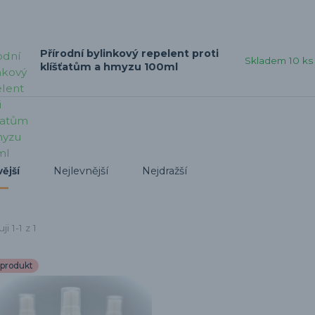
Přírodní bylinkový repelent proti
Skladem 10 ks
klíšťatům a hmyzu 100ml
Nejlevnější
Nejdražší
ější
i 1-1 z 1
produkt