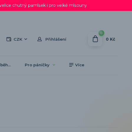
lice chutný pamlsek i pro velké mlsouny
0
0 Kč
CZK
Přihlášení
běh...
Pro páníčky
Více