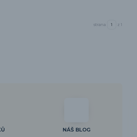
strana
z 1
KŮ
NÁŠ BLOG