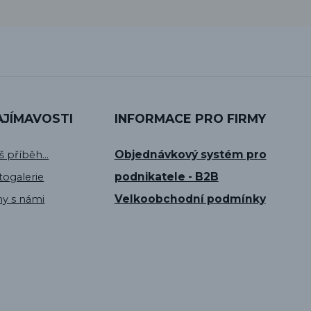
AJÍMAVOSTI
INFORMACE PRO FIRMY
Objednávkový systém pro
š příběh...
podnikatele - B2B
togalerie
Velkoobchodní podmínky
hy s námi