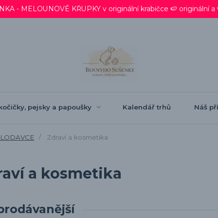
 - MELOUNOVÉ KŘUPKY v originální krabičce 🍉 originální a ve
kočičky, pejsky a papoušky
Kalendář trhů
Náš pří
HLODAVCE
Zdraví a kosmetika
raví a kosmetika
prodávanější