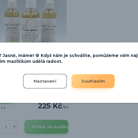
 Jasně, máme! 🍪 Když nám je schválíte, pomůžeme vám naj
šim mazlíčkům udělá radost.
Nastavení
Souhlasím
írodní bylinkový repelent proti
íšťatům a hmyzu 100ml
kladem
225 Kč
/
ks
 ks
Přidat do košíku