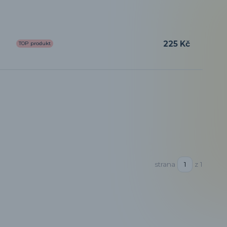
225 Kč
TOP produkt
strana
z 1