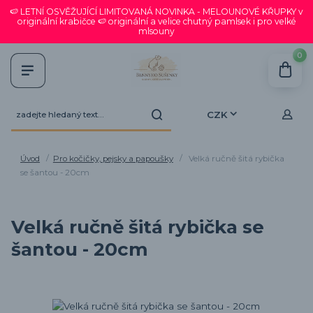
🍉 LETNÍ OSVĚŽUJÍCÍ LIMITOVANÁ NOVINKA - MELOUNOVÉ KŘUPKY v
originální krabičce 🍉 originální a velice chutný pamlsek i pro velké
mlsouny
0
CZK
Úvod
Pro kočičky, pejsky a papoušky
Velká ručně šitá rybička
se šantou - 20cm
Velká ručně šitá rybička se
šantou - 20cm