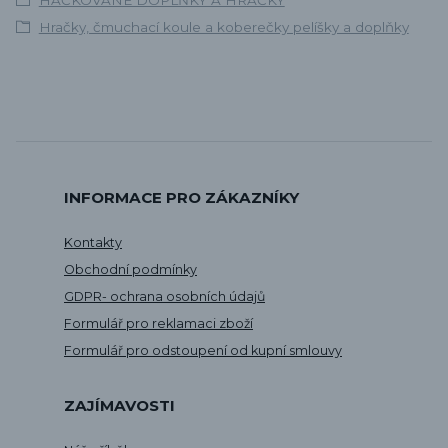
HÁČKOVANÉ DOPLŇKY A HRAČKY
Hračky, čmuchací koule a koberečky pelíšky a doplňky
INFORMACE PRO ZÁKAZNÍKY
Kontakty
Obchodní podmínky
GDPR- ochrana osobních údajů
Formulář pro reklamaci zboží
Formulář pro odstoupení od kupní smlouvy
ZAJÍMAVOSTI