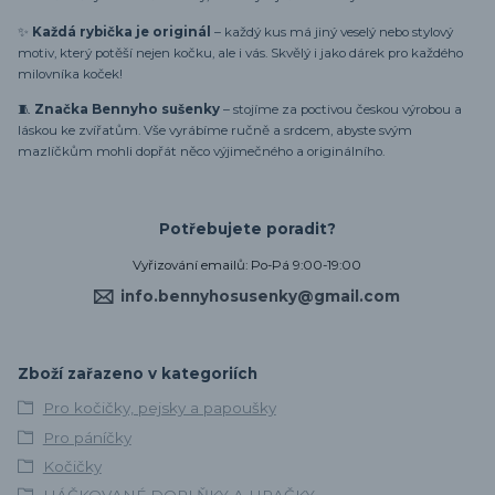
✨
Každá rybička je originál
– každý kus má jiný veselý nebo stylový
motiv, který potěší nejen kočku, ale i vás. Skvělý i jako dárek pro každého
milovníka koček!
🧵
Značka Bennyho sušenky
– stojíme za poctivou českou výrobou a
láskou ke zvířatům. Vše vyrábíme ručně a srdcem, abyste svým
mazlíčkům mohli dopřát něco výjimečného a originálního.
Potřebujete poradit?
Vyřizování emailů: Po-Pá 9:00-19:00
info.bennyhosusenky@gmail.com
Zboží zařazeno v kategoriích
Pro kočičky, pejsky a papoušky
Pro páníčky
Kočičky