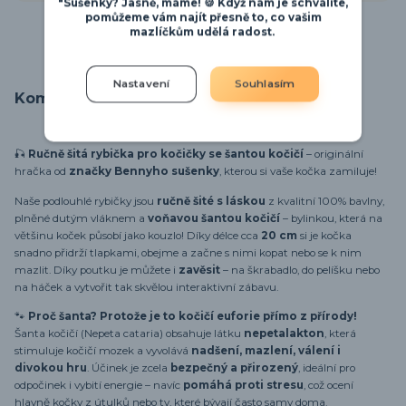
"Sušenky? Jasně, máme! 🍪 Když nám je schválíte,
pomůžeme vám najít přesně to, co vašim
mazlíčkům udělá radost.
Nastavení
Souhlasím
Kompletní specifikace
🎣
Ručně šitá rybička pro kočičky se šantou kočičí
– originální
hračka od
značky Bennyho sušenky
, kterou si vaše kočka zamiluje!
Naše podlouhlé rybičky jsou
ručně šité s láskou
z kvalitní 100% bavlny,
plněné dutým vláknem a
voňavou šantou kočičí
– bylinkou, která na
většinu koček působí jako kouzlo! Díky délce cca
20 cm
si je kočka
snadno přidrží tlapkami, obejme a začne s nimi kopat nebo se k nim
mazlit. Díky poutku je můžete i
zavěsit
– na škrabadlo, do pelíšku nebo
na háček a vytvořit tak skvělou interaktivní zábavu.
🐾
Proč šanta? Protože je to kočičí euforie přímo z přírody!
Šanta kočičí (Nepeta cataria) obsahuje látku
nepetalakton
, která
stimuluje kočičí mozek a vyvolává
nadšení, mazlení, válení i
divokou hru
. Účinek je zcela
bezpečný a přirozený
, ideální pro
odpočinek i vybití energie – navíc
pomáhá proti stresu
, což ocení
hlavně kočky z útulků nebo ty, které bývají často samy doma.