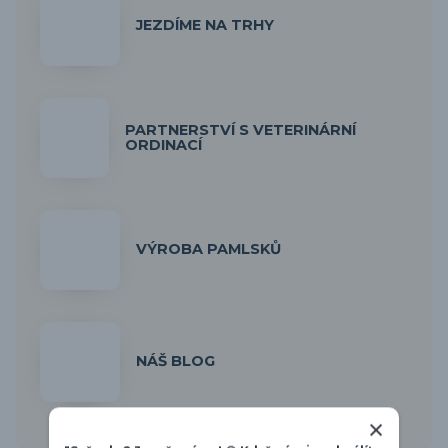
JEZDÍME NA TRHY
PARTNERSTVÍ S VETERINÁRNÍ
ORDINACÍ
VÝROBA PAMLSKŮ
NÁŠ BLOG