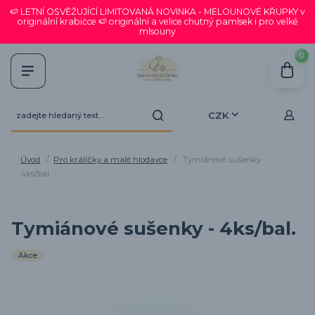
🍉 LETNÍ OSVĚŽUJÍCÍ LIMITOVANÁ NOVINKA - MELOUNOVÉ KŘUPKY v
originální krabičce 🍉 originální a velice chutný pamlsek i pro velké
mlsouny
0
CZK
Úvod
Pro králíčky a malé hlodavce
Tymiánové sušenky -
4ks/bal.
Tymiánové sušenky - 4ks/bal.
Akce