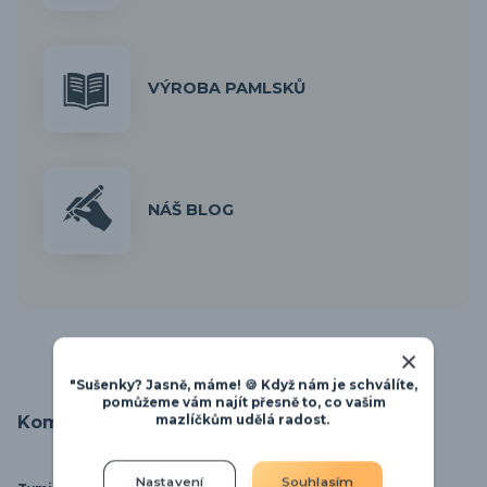
VÝROBA PAMLSKŮ
NÁŠ BLOG
"Sušenky? Jasně, máme! 🍪 Když nám je schválíte,
pomůžeme vám najít přesně to, co vašim
Kompletní specifikace
mazlíčkům udělá radost.
Nastavení
Souhlasím