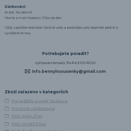
Dávkování:
Králík: 1ks denně
Morče a malí hlodavci: 1/2ks ob den
Vždy zajistěte dostatek čerstvé vody a podávejte jako doplněk pestré a
vyvážené stravy.
Potřebujete poradit?
Vyřizování emailů: Po-Pá 9:00-19:00
info.bennyhosusenky@gmail.com
Zboží zařazeno v kategoriích
Pro králíčky a malé hlodavce
Pro koně a býložravce
PRO KRÁLÍČKY
PRO MORČÁTKA