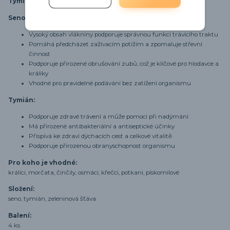
Tymiánové sušenky
Seno:
Vysoký obsah vlákniny podporuje správnou funkci trávicího traktu
Pomáhá předcházet zažívacím potížím a zpomaluje střevní
činnost
Podporuje přirozené obrušování zubů, což je klíčové pro hlodavce a
králíky
Vhodné pro pravidelné podávání bez zatížení organismu
Tymián:
Podporuje zdravé trávení a může pomoci při nadýmání
Má přirozené antibakteriální a antiseptické účinky
Přispívá ke zdraví dýchacích cest a celkové vitalitě
Podporuje přirozenou obranyschopnost organismu
Pro koho je vhodné:
králíci, morčata, činčily, osmáci, křečci, potkani, pískomilové
Složení:
seno, tymián, zeleninová šťáva
Balení:
4 ks