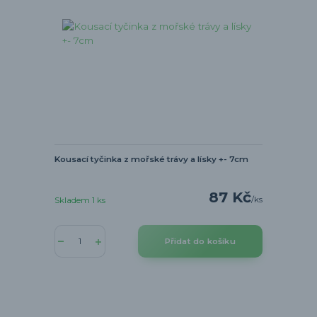
Kousací tyčinka z mořské trávy a lísky +- 7cm
87 Kč
/
ks
Skladem 1 ks
Přidat do košíku