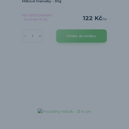
Mátové hranolky - 30g
NA OBJEDNÁVKU
122 Kč
/
ks
- cca 5 dní 10 ks
Přidat do košíku