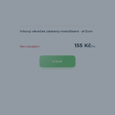
Vrbový věneček zdobený mrkvičkami - ⌀ 12cm
155 Kč
/
ks
Není skladem
Detail