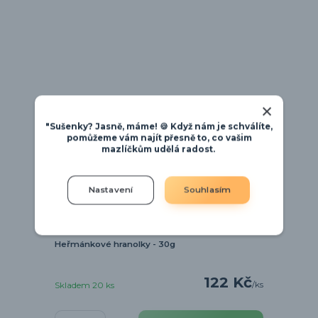
"Sušenky? Jasně, máme! 🍪 Když nám je schválíte,
pomůžeme vám najít přesně to, co vašim
mazlíčkům udělá radost.
Nastavení
Souhlasím
Heřmánkové hranolky - 30g
122 Kč
/
ks
Skladem 20 ks