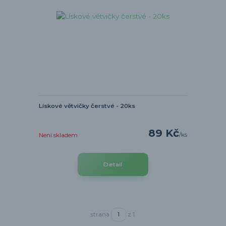
Lískové větvičky čerstvé - 20ks
89 Kč
/
ks
Není skladem
Detail
strana
z 1