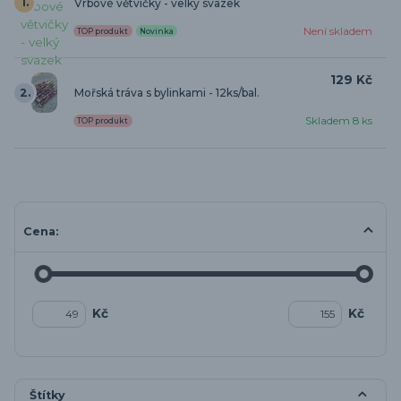
1.
Vrbové větvičky - velký svazek
Není skladem
TOP produkt
Novinka
129 Kč
2.
Mořská tráva s bylinkami - 12ks/bal.
Skladem 8 ks
TOP produkt
Cena:
Kč
Kč
Štítky