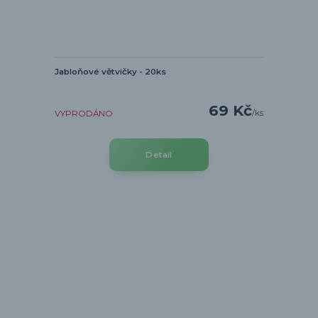
Jabloňové větvičky - 20ks
69 Kč
/
ks
VYPRODÁNO
Detail