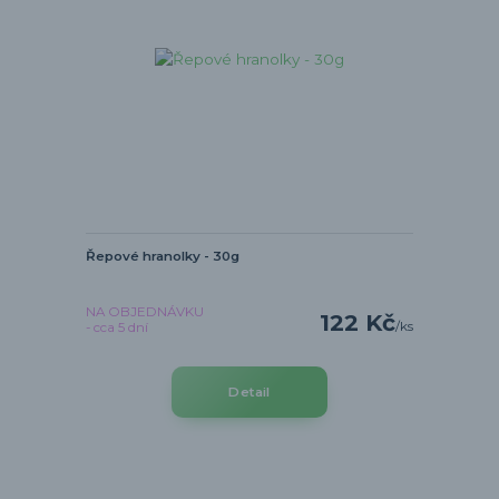
Řepové hranolky - 30g
NA OBJEDNÁVKU
122 Kč
/
ks
- cca 5 dní
Detail