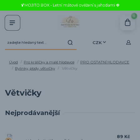
🍹MOJITO BOX - Letní mátové ověžení s jahodami 🍓
0
CZK
Úvod
Pro králíčky a malé hlodavce
PRO OSTATNÍ HLODAVCE
Bylinky, plody, větvičky
Větvičky
Větvičky
Nejprodávanější
89 Kč