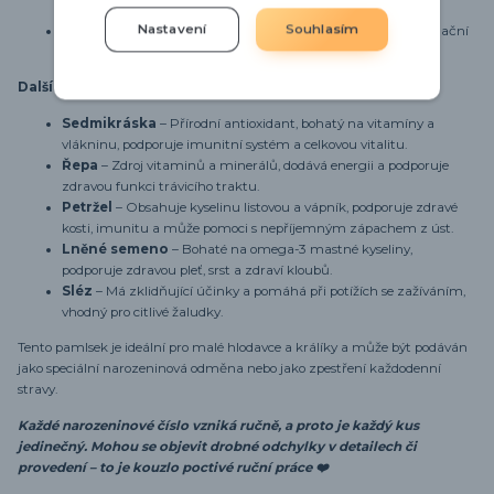
zažívací potíže.
Nastavení
Souhlasím
Měsíček lékařský
– Známý pro své protizánětlivé a antioxidační
účinky, přispívá ke zdraví kůže a celkové vitalitě.
Další bylinky a přísady:
Sedmikráska
– Přírodní antioxidant, bohatý na vitamíny a
vlákninu, podporuje imunitní systém a celkovou vitalitu.
Řepa
– Zdroj vitaminů a minerálů, dodává energii a podporuje
zdravou funkci trávicího traktu.
Petržel
– Obsahuje kyselinu listovou a vápník, podporuje zdravé
kosti, imunitu a může pomoci s nepříjemným zápachem z úst.
Lněné semeno
– Bohaté na omega-3 mastné kyseliny,
podporuje zdravou pleť, srst a zdraví kloubů.
Sléz
– Má zklidňující účinky a pomáhá při potížích se zažíváním,
vhodný pro citlivé žaludky.
Tento pamlsek je ideální pro malé hlodavce a králíky a může být podáván
jako speciální narozeninová odměna nebo jako zpestření každodenní
stravy.
Každé narozeninové číslo vzniká ručně, a proto je každý kus
jedinečný. Mohou se objevit drobné odchylky v detailech či
provedení – to je kouzlo poctivé ruční práce ❤️