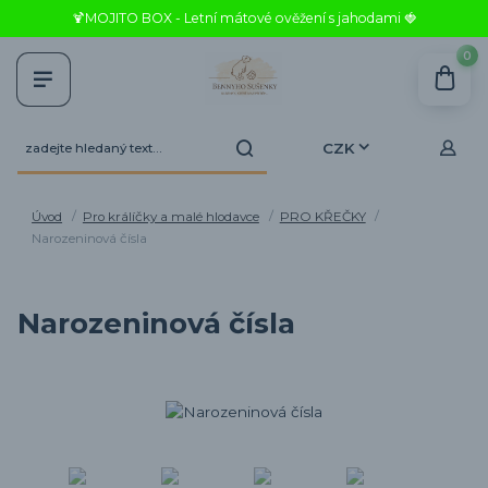
🍹MOJITO BOX - Letní mátové ověžení s jahodami 🍓
0
CZK
Úvod
Pro králíčky a malé hlodavce
PRO KŘEČKY
Narozeninová čísla
Narozeninová čísla