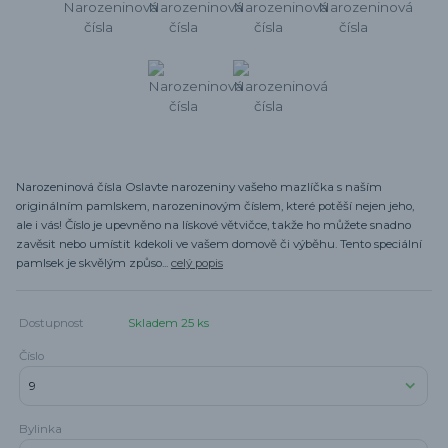
Narozeninová čísla Oslavte narozeniny vašeho mazlíčka s naším
originálním pamlskem, narozeninovým číslem, které potěší nejen jeho,
ale i vás! Číslo je upevněno na lískové větvičce, takže ho můžete snadno
zavěsit nebo umístit kdekoli ve vašem domově či výběhu. Tento speciální
pamlsek je skvělým způso...
celý popis
Dostupnost
Skladem 25 ks
Číslo
Bylinka