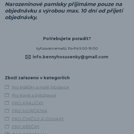
Narozeninové pamlsky přijímáme pouze na
objednávku s výrobou max. 10 dní od přijetí
objednávky.
Potřebujete poradit?
Vyřizování emailů: Po-Pá 9:00-19:00
info.bennyhosusenky@gmail.com
Zboží zařazeno v kategoriích
Pro králíčky a malé hlodavce
Pro koně a býložravce
PRO KRÁLÍČKY
PRO MORČÁTKA
PRO ČINČILY A OSMÁKY
PRO KŘEČKY