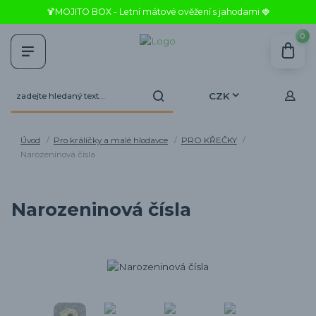
🍹MOJITO BOX - Letní mátové ověžení s jahodami 🍓
0
CZK
Úvod
Pro králíčky a malé hlodavce
PRO KŘEČKY
Narozeninová čísla
Narozeninová čísla