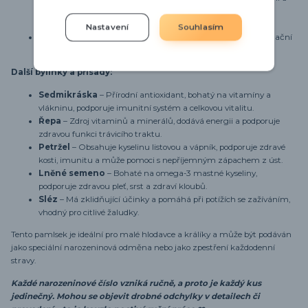
protizánětlivé účinky, které mohou podpořit zdraví a zklidnit
zažívací potíže.
Nastavení
Souhlasím
Měsíček lékařský
– Známý pro své protizánětlivé a antioxidační
účinky, přispívá ke zdraví kůže a celkové vitalitě.
Další bylinky a přísady:
Sedmikráska
– Přírodní antioxidant, bohatý na vitamíny a
vlákninu, podporuje imunitní systém a celkovou vitalitu.
Řepa
– Zdroj vitaminů a minerálů, dodává energii a podporuje
zdravou funkci trávicího traktu.
Petržel
– Obsahuje kyselinu listovou a vápník, podporuje zdravé
kosti, imunitu a může pomoci s nepříjemným zápachem z úst.
Lněné semeno
– Bohaté na omega-3 mastné kyseliny,
podporuje zdravou pleť, srst a zdraví kloubů.
Sléz
– Má zklidňující účinky a pomáhá při potížích se zažíváním,
vhodný pro citlivé žaludky.
Tento pamlsek je ideální pro malé hlodavce a králíky a může být podáván
jako speciální narozeninová odměna nebo jako zpestření každodenní
stravy.
Každé narozeninové číslo vzniká ručně, a proto je každý kus
jedinečný. Mohou se objevit drobné odchylky v detailech či