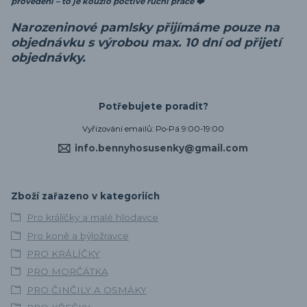
provedení – to je kouzlo poctivé ruční práce ❤️
Narozeninové pamlsky přijímáme pouze na
objednávku s výrobou max. 10 dní od přijetí
objednávky.
Potřebujete poradit?
Vyřizování emailů: Po-Pá 9:00-19:00
info.bennyhosusenky@gmail.com
Zboží zařazeno v kategoriích
Pro králíčky a malé hlodavce
Pro koně a býložravce
PRO KRÁLÍČKY
PRO MORČÁTKA
PRO ČINČILY A OSMÁKY