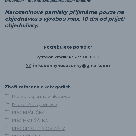
provedení – to je kouzlo poctivé ruční práce ❤️
Narozeninové pamlsky přijímáme pouze na
objednávku s výrobou max. 10 dní od přijetí
objednávky.
Potřebujete poradit?
Vyřizování emailů: Po-Pá 9:00-19:00
info.bennyhosusenky@gmail.com
Zboží zařazeno v kategoriích
Pro králíčky a malé hlodavce
Pro koně a býložravce
PRO KRÁLÍČKY
PRO MORČÁTKA
PRO ČINČILY A OSMÁKY