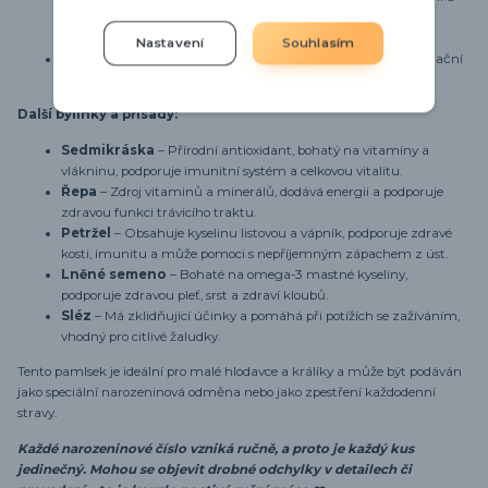
protizánětlivé účinky, které mohou podpořit zdraví a zklidnit
zažívací potíže.
Nastavení
Souhlasím
Měsíček lékařský
– Známý pro své protizánětlivé a antioxidační
účinky, přispívá ke zdraví kůže a celkové vitalitě.
Další bylinky a přísady:
Sedmikráska
– Přírodní antioxidant, bohatý na vitamíny a
vlákninu, podporuje imunitní systém a celkovou vitalitu.
Řepa
– Zdroj vitaminů a minerálů, dodává energii a podporuje
zdravou funkci trávicího traktu.
Petržel
– Obsahuje kyselinu listovou a vápník, podporuje zdravé
kosti, imunitu a může pomoci s nepříjemným zápachem z úst.
Lněné semeno
– Bohaté na omega-3 mastné kyseliny,
podporuje zdravou pleť, srst a zdraví kloubů.
Sléz
– Má zklidňující účinky a pomáhá při potížích se zažíváním,
vhodný pro citlivé žaludky.
Tento pamlsek je ideální pro malé hlodavce a králíky a může být podáván
jako speciální narozeninová odměna nebo jako zpestření každodenní
stravy.
Každé narozeninové číslo vzniká ručně, a proto je každý kus
jedinečný. Mohou se objevit drobné odchylky v detailech či