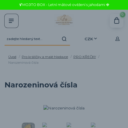
🍹MOJITO BOX - Letní mátové ověžení s jahodami 🍓
0
CZK
Úvod
Pro králíčky a malé hlodavce
PRO KŘEČKY
Narozeninová čísla
Narozeninová čísla