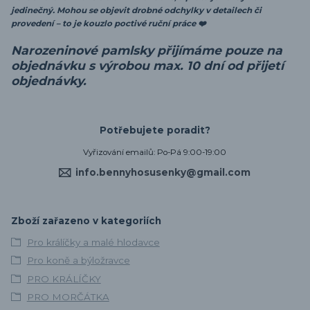
jedinečný. Mohou se objevit drobné odchylky v detailech či
provedení – to je kouzlo poctivé ruční práce ❤️
Narozeninové pamlsky přijímáme pouze na
objednávku s výrobou max. 10 dní od přijetí
objednávky.
Potřebujete poradit?
Vyřizování emailů: Po-Pá 9:00-19:00
info.bennyhosusenky@gmail.com
Zboží zařazeno v kategoriích
Pro králíčky a malé hlodavce
Pro koně a býložravce
PRO KRÁLÍČKY
PRO MORČÁTKA