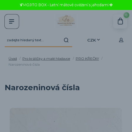
🍹MOJITO BOX - Letní mátové ověžení s jahodami 🍓
0
CZK
Úvod
Pro králíčky a malé hlodavce
PRO KŘEČKY
Narozeninová čísla
Narozeninová čísla