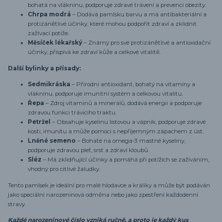
bohatá na vlákninu, podporuje zdravé trávení a prevenci obezity.
Chrpa modrá
– Dodává pamlsku barvu a má antibakteriální a
protizánětlivé účinky, které mohou podpořit zdraví a zklidnit
zažívací potíže.
Měsíček lékařský
– Známý pro své protizánětlivé a antioxidační
účinky, přispívá ke zdraví kůže a celkové vitalitě.
Další bylinky a přísady:
Sedmikráska
– Přírodní antioxidant, bohatý na vitamíny a
vlákninu, podporuje imunitní systém a celkovou vitalitu.
Řepa
– Zdroj vitaminů a minerálů, dodává energii a podporuje
zdravou funkci trávicího traktu.
Petržel
– Obsahuje kyselinu listovou a vápník, podporuje zdravé
kosti, imunitu a může pomoci s nepříjemným zápachem z úst.
Lněné semeno
– Bohaté na omega-3 mastné kyseliny,
podporuje zdravou pleť, srst a zdraví kloubů.
Sléz
– Má zklidňující účinky a pomáhá při potížích se zažíváním,
vhodný pro citlivé žaludky.
Tento pamlsek je ideální pro malé hlodavce a králíky a může být podáván
jako speciální narozeninová odměna nebo jako zpestření každodenní
stravy.
Každé narozeninové číslo vzniká ručně, a proto je každý kus