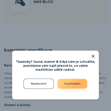
NÁŠ BLOG
Kompletní specifikace
"Sušenky? Jasně, máme! 🍪 Když nám je schválíte,
Narozeninová čísla
pomůžeme vám najít přesně to, co vašim
mazlíčkům udělá radost.
Oslavte narozeniny vašeho mazlíčka s naším originálním pamlskem,
narozeninovým číslem, které potěší nejen jeho, ale i vás! Číslo je upevněno
na lískové větvičce, takže ho můžete snadno zavěsit nebo umístit kdekoli
Nastavení
Souhlasím
ve vašem domově či výběhu. Tento speciální pamlsek je skvělým
způsobem, jak udělat z narozenin vašeho mazlíčka nezapomenutelný
zážitek.
Složení a účinky: