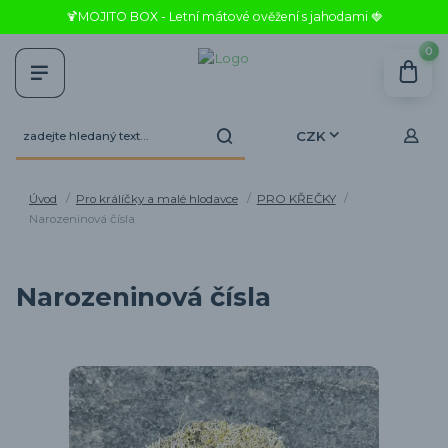
🍹MOJITO BOX - Letní mátové ověžení s jahodami 🍓
0
CZK
Úvod
Pro králíčky a malé hlodavce
PRO KŘEČKY
Narozeninová čísla
Narozeninová čísla