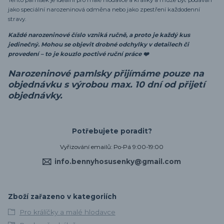
jako speciální narozeninová odměna nebo jako zpestření každodenní
stravy.
Každé narozeninové číslo vzniká ručně, a proto je každý kus
jedinečný. Mohou se objevit drobné odchylky v detailech či
provedení – to je kouzlo poctivé ruční práce ❤️
Narozeninové pamlsky přijímáme pouze na
objednávku s výrobou max. 10 dní od přijetí
objednávky.
Potřebujete poradit?
Vyřizování emailů: Po-Pá 9:00-19:00
info.bennyhosusenky@gmail.com
Zboží zařazeno v kategoriích
Pro králíčky a malé hlodavce