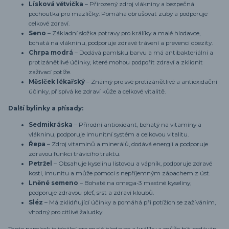
Lísková větvička
– Přirozený zdroj vlákniny a bezpečná
pochoutka pro mazlíčky. Pomáhá obrušovat zuby a podporuje
celkové zdraví.
Seno
– Základní složka potravy pro králíky a malé hlodavce,
bohatá na vlákninu, podporuje zdravé trávení a prevenci obezity.
Chrpa modrá
– Dodává pamlsku barvu a má antibakteriální a
protizánětlivé účinky, které mohou podpořit zdraví a zklidnit
zažívací potíže.
Měsíček lékařský
– Známý pro své protizánětlivé a antioxidační
účinky, přispívá ke zdraví kůže a celkové vitalitě.
Další bylinky a přísady:
Sedmikráska
– Přírodní antioxidant, bohatý na vitamíny a
vlákninu, podporuje imunitní systém a celkovou vitalitu.
Řepa
– Zdroj vitaminů a minerálů, dodává energii a podporuje
zdravou funkci trávicího traktu.
Petržel
– Obsahuje kyselinu listovou a vápník, podporuje zdravé
kosti, imunitu a může pomoci s nepříjemným zápachem z úst.
Lněné semeno
– Bohaté na omega-3 mastné kyseliny,
podporuje zdravou pleť, srst a zdraví kloubů.
Sléz
– Má zklidňující účinky a pomáhá při potížích se zažíváním,
vhodný pro citlivé žaludky.
Tento pamlsek je ideální pro malé hlodavce a králíky a může být podáván