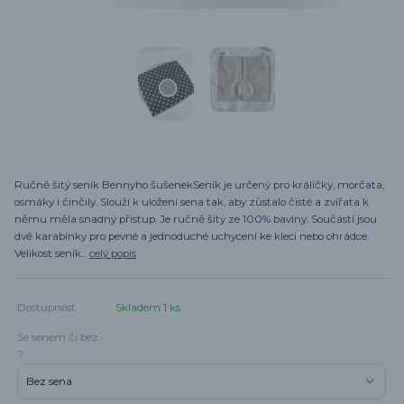
Ručně šitý seník Bennyho šušenekSeník je určený pro králíčky, morčata,
osmáky i činčily. Slouží k uložení sena tak, aby zůstalo čisté a zvířata k
němu měla snadný přístup. Je ručně šitý ze 100% bavlny. Součástí jsou
dvě karabinky pro pevné a jednoduché uchycení ke kleci nebo ohrádce.
Velikost seník...
celý popis
Dostupnost
Skladem 1 ks
Se senem či bez
?