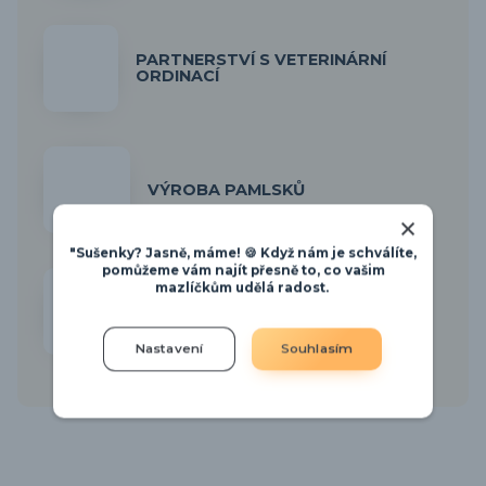
PARTNERSTVÍ S VETERINÁRNÍ
ORDINACÍ
VÝROBA PAMLSKŮ
"Sušenky? Jasně, máme! 🍪 Když nám je schválíte,
pomůžeme vám najít přesně to, co vašim
mazlíčkům udělá radost.
NÁŠ BLOG
Nastavení
Souhlasím