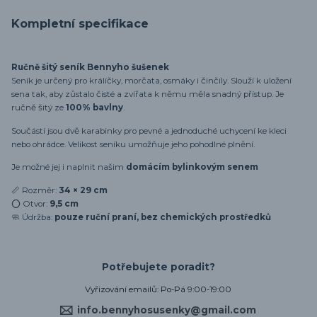
Kompletní specifikace
Ručně šitý seník Bennyho šušenek
Seník je určený pro králíčky, morčata, osmáky i činčily. Slouží k uložení
sena tak, aby zůstalo čisté a zvířata k němu měla snadný přístup. Je
ručně šitý ze
100% bavlny
.
Součástí jsou dvě karabinky pro pevné a jednoduché uchycení ke kleci
nebo ohrádce. Velikost seníku umožňuje jeho pohodlné plnění.
Je možné jej i naplnit našim
domácím bylinkovým senem
📏 Rozměr:
34 × 29 cm
⭕ Otvor:
9,5 cm
🧼 Údržba:
pouze ruční praní, bez chemických prostředků
Potřebujete poradit?
Vyřizování emailů: Po-Pá 9:00-19:00
info.bennyhosusenky@gmail.com