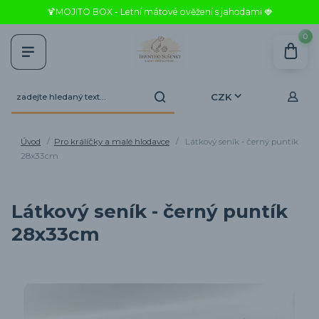
🍹MOJITO BOX - Letní mátové ověžení s jahodami 🍓
0
CZK
Úvod
Pro králíčky a malé hlodavce
Látkový seník - černý puntík
28x33cm
Látkový seník - černý puntík
28x33cm