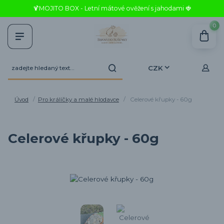
🍹MOJITO BOX - Letní mátové ověžení s jahodami 🍓
0
CZK
Úvod
Pro králíčky a malé hlodavce
Celerové křupky - 60g
Celerové křupky - 60g