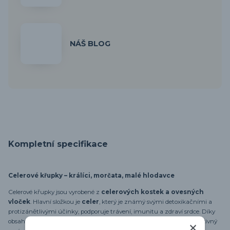
NÁŠ BLOG
Kompletní specifikace
Celerové křupky – králíci, morčata, malé hlodavce
Celerové křupky jsou vyrobené z
celerových kostek a ovesných
vloček
. Hlavní složkou je
celer
, který je známý svými detoxikačními a
protizánětlivými účinky, podporuje trávení, imunitu a zdraví srdce. Díky
obsahu vitamínů K, C, B a minerálů, jako je draslík a vápník, jde o výživný