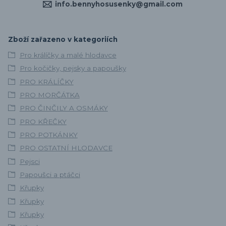
info.bennyhosusenky@gmail.com
Zboží zařazeno v kategoriích
Pro králíčky a malé hlodavce
Pro kočičky, pejsky a papoušky
PRO KRÁLÍČKY
PRO MORČÁTKA
PRO ČINČILY A OSMÁKY
PRO KŘEČKY
PRO POTKÁNKY
PRO OSTATNÍ HLODAVCE
Pejsci
Papoušci a ptáčci
Křupky
Křupky
Křupky