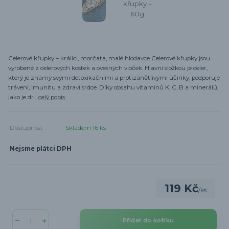
Celerové křupky – králíci, morčata, malé hlodavce Celerové křupky jsou
vyrobené z celerových kostek a ovesných vloček. Hlavní složkou je celer,
který je známý svými detoxikačními a protizánětlivými účinky, podporuje
trávení, imunitu a zdraví srdce. Díky obsahu vitamínů K, C, B a minerálů,
jako je dr...
celý popis
Dostupnost
Skladem 16 ks
Nejsme plátci DPH
119 Kč
/
ks
Přidat do košíku