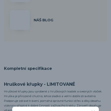
NÁŠ BLOG
Kompletní specifikace
Hruškové křupky - LIMITOVANÉ
Hruškové křupky jsou vyrobené z hruškových kostek a ovesných vloček.
Hruška je přirozeně chutná, lehce sladká a velmi dobře stravitelná.
Podporuje zdravé trávení, pomáhá správné funkci střev a díky obsahu
vlákniny přispívá k dobré činnosti zažívacího traktu. Zároveň obsahuje
vitamíny C, K a skupiny B a minerály, jako je draslík, které podporují