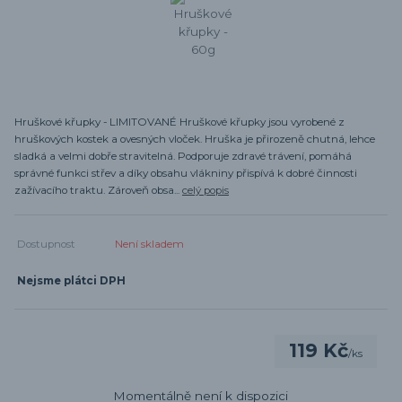
Hruškové křupky - LIMITOVANÉ Hruškové křupky jsou vyrobené z
hruškových kostek a ovesných vloček. Hruška je přirozeně chutná, lehce
sladká a velmi dobře stravitelná. Podporuje zdravé trávení, pomáhá
správné funkci střev a díky obsahu vlákniny přispívá k dobré činnosti
zažívacího traktu. Zároveň obsa...
celý popis
Dostupnost
Není skladem
Nejsme plátci DPH
119 Kč
/
ks
Momentálně není k dispozici