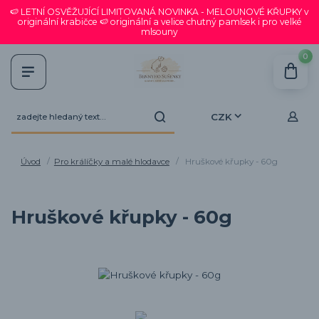
🍉 LETNÍ OSVĚŽUJÍCÍ LIMITOVANÁ NOVINKA - MELOUNOVÉ KŘUPKY v
originální krabičce 🍉 originální a velice chutný pamlsek i pro velké
mlsouny
0
CZK
Úvod
Pro králíčky a malé hlodavce
Hruškové křupky - 60g
Hruškové křupky - 60g