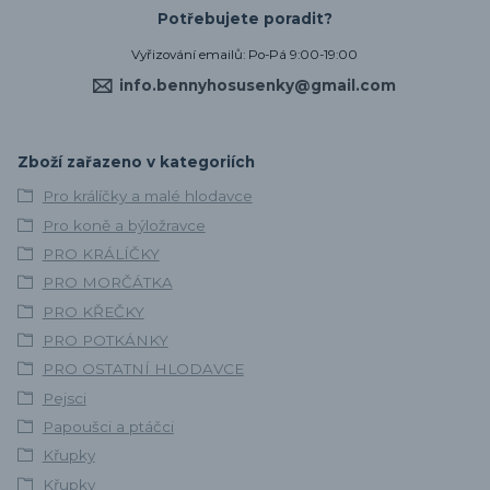
Potřebujete poradit?
Vyřizování emailů: Po-Pá 9:00-19:00
info.bennyhosusenky@gmail.com
Zboží zařazeno v kategoriích
Pro králíčky a malé hlodavce
Pro koně a býložravce
PRO KRÁLÍČKY
PRO MORČÁTKA
PRO KŘEČKY
PRO POTKÁNKY
PRO OSTATNÍ HLODAVCE
Pejsci
Papoušci a ptáčci
Křupky
Křupky