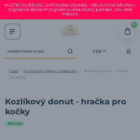
🍉 LETNÍ OSVĚŽUJÍCÍ LIMITOVANÁ NOVINKA - MELOUNOVÉ KŘUPKY v
originální krabičce 🍉 originální a velice chutný pamlsek i pro velké
mlsouny
0
CZK
Úvod
Pro kočičky, pejsky a papoušky
Kozlíkový donut - hračka
pro kočky
Kozlíkový donut - hračka pro
kočky
Novinka