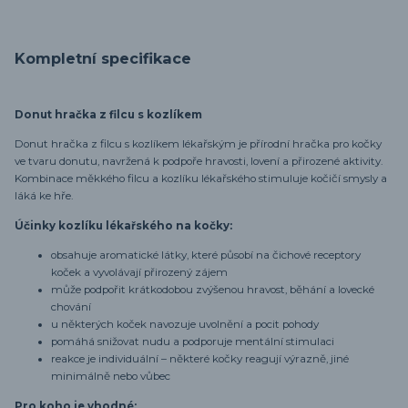
Kompletní specifikace
Donut hračka z filcu s kozlíkem
Donut hračka z filcu s kozlíkem lékařským je přírodní hračka pro kočky
ve tvaru donutu, navržená k podpoře hravosti, lovení a přirozené aktivity.
Kombinace měkkého filcu a kozlíku lékařského stimuluje kočičí smysly a
láká ke hře.
Účinky kozlíku lékařského na kočky:
obsahuje aromatické látky, které působí na čichové receptory
koček a vyvolávají přirozený zájem
může podpořit krátkodobou zvýšenou hravost, běhání a lovecké
chování
u některých koček navozuje uvolnění a pocit pohody
pomáhá snižovat nudu a podporuje mentální stimulaci
reakce je individuální – některé kočky reagují výrazně, jiné
minimálně nebo vůbec
Pro koho je vhodné: