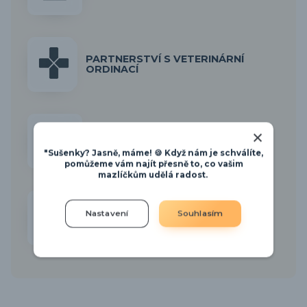
PARTNERSTVÍ S VETERINÁRNÍ
ORDINACÍ
VÝROBA PAMLSKŮ
"Sušenky? Jasně, máme! 🍪 Když nám je schválíte,
pomůžeme vám najít přesně to, co vašim
mazlíčkům udělá radost.
Nastavení
Souhlasím
NÁŠ BLOG