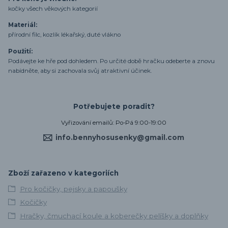
kočky všech věkových kategorií
Materiál:
přírodní filc, kozlík lékařský, duté vlákno
Použití:
Podávejte ke hře pod dohledem. Po určité době hračku odeberte a znovu
nabídněte, aby si zachovala svůj atraktivní účinek.
Potřebujete poradit?
Vyřizování emailů: Po-Pá 9:00-19:00
info.bennyhosusenky@gmail.com
Zboží zařazeno v kategoriích
Pro kočičky, pejsky a papoušky
Kočičky
Hračky, čmuchací koule a koberečky pelíšky a doplňky