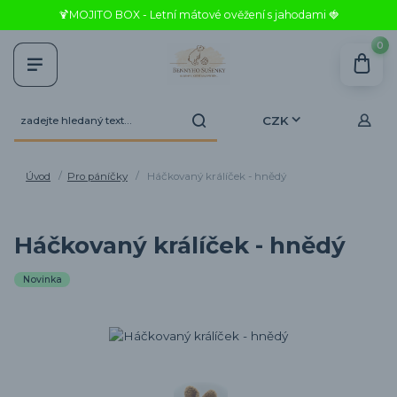
🍹MOJITO BOX - Letní mátové ověžení s jahodami 🍓
0
CZK
Úvod
Pro páníčky
Háčkovaný králíček - hnědý
Háčkovaný králíček - hnědý
Novinka