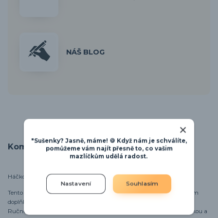
NÁŠ BLOG
"Sušenky? Jasně, máme! 🍪 Když nám je schválíte,
Kompletní specifikace
pomůžeme vám najít přesně to, co vašim
mazlíčkům udělá radost.
Háčkovaný hnědý králíček – roztomilý společník 🐰🤎
Nastavení
Souhlasím
Tento háčkovaný hnědý králíček je naprosto kouzelný a bude skvělým
doplňkem pro váš domov nebo originálním dárkem pro vaše blízké.
Ručně vyráběný mojí sestrou, každý detail je pečlivě zpracován s láskou a