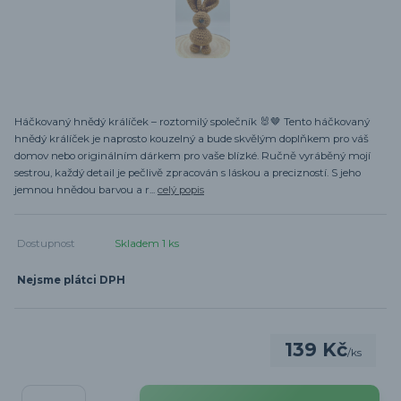
Háčkovaný hnědý králíček – roztomilý společník 🐰🤎 Tento háčkovaný
hnědý králíček je naprosto kouzelný a bude skvělým doplňkem pro váš
domov nebo originálním dárkem pro vaše blízké. Ručně vyráběný mojí
sestrou, každý detail je pečlivě zpracován s láskou a precizností. S jeho
jemnou hnědou barvou a r...
celý popis
Dostupnost
Skladem 1 ks
Nejsme plátci DPH
139 Kč
/
ks