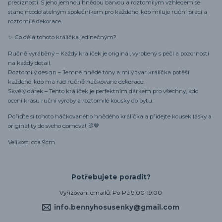
precizností. S jeho jemnou hnědou barvou a roztomilým vzhledem se
stane neodolatelným společníkem pro každého, kdo miluje ruční práci a
roztomilé dekorace.
✨ Co dělá tohoto králíčka jedinečným?
Ručně vyráběný – Každý králíček je originál, vyrobený s péčí a pozorností
na každý detail.
Roztomilý design – Jemné hnědé tóny a milý tvar králíčka potěší
každého, kdo má rád ručně háčkované dekorace.
Skvělý dárek – Tento králíček je perfektním dárkem pro všechny, kdo
ocení krásu ruční výroby a roztomilé kousky do bytu.
Pořiďte si tohoto háčkovaného hnědého králíčka a přidejte kousek lásky a
originality do svého domova! 🐰🤎
Velikost: cca 9cm
Potřebujete poradit?
Vyřizování emailů: Po-Pá 9:00-19:00
info.bennyhosusenky@gmail.com