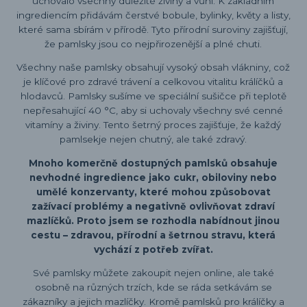
uchovalo všechny důležité živiny a vůni. K základním
ingrediencím přidávám čerstvé bobule, bylinky, květy a listy,
které sama sbírám v přírodě. Tyto přírodní suroviny zajišťují,
že pamlsky jsou co nejpřirozenější a plné chuti.
Všechny naše pamlsky obsahují vysoký obsah vlákniny, což
je klíčové pro zdravé trávení a celkovou vitalitu králíčků a
hlodavců. Pamlsky sušíme ve speciální sušičce při teplotě
nepřesahující 40 °C, aby si uchovaly všechny své cenné
vitamíny a živiny. Tento šetrný proces zajišťuje, že každý
pamlsekje nejen chutný, ale také zdravý.
Mnoho komerčně dostupných pamlsků obsahuje
nevhodné ingredience jako cukr, obiloviny nebo
umělé konzervanty, které mohou způsobovat
zažívací problémy a negativně ovlivňovat zdraví
mazlíčků. Proto jsem se rozhodla nabídnout jinou
cestu – zdravou, přírodní a šetrnou stravu, která
vychází z potřeb zvířat.
Své pamlsky můžete zakoupit nejen online, ale také
osobně na různých trzích, kde se ráda setkávám se
zákazníky a jejich mazlíčky. Kromě pamlsků pro králíčky a