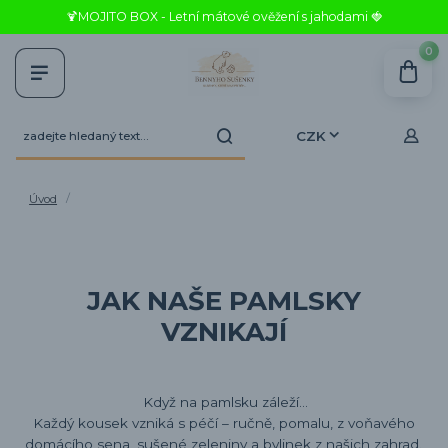
🍹MOJITO BOX - Letní mátové ověžení s jahodami 🍓
0
CZK
Úvod
JAK NAŠE PAMLSKY
VZNIKAJÍ
Když na pamlsku záleží…
Každý kousek vzniká s péčí – ručně, pomalu, z voňavého
domácího sena, sušené zeleniny a bylinek z našich zahrad.