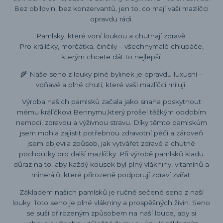
Bez obilovin, bez konzervantů, jen to, co mají vaši mazlíčci
opravdu rádi.
Pamlsky, které voní loukou a chutnají zdravě.
Pro králíčky, morčátka, činčily – všechnymalé chlupáče,
kterým chcete dát to nejlepší.
🌾 Naše seno z louky plné bylinek je opravdu luxusní –
voňavé a plné chutí, které vaši mazlíčci milují.
Výroba našich pamlsků začala jako snaha poskytnout
mému králíčkovi Bennymu,který prošel těžkým obdobím
nemoci, zdravou a výživnou stravu. Díky těmto pamlskům
jsem mohla zajistit potřebnou zdravotní péči a zároveň
jsem objevila způsob, jak vytvářet zdravé a chutné
pochoutky pro další mazlíčky. Při výrobě pamlsků kladu
důraz na to, aby každý kousek byl plný vlákniny, vitamínů a
minerálů, které přirozeně podporují zdraví zvířat.
Základem našich pamlsků je ručně sečené seno z naší
louky. Toto seno je plné vlákniny a prospěšných živin. Seno
se suší přirozeným způsobem na naší louce, aby si