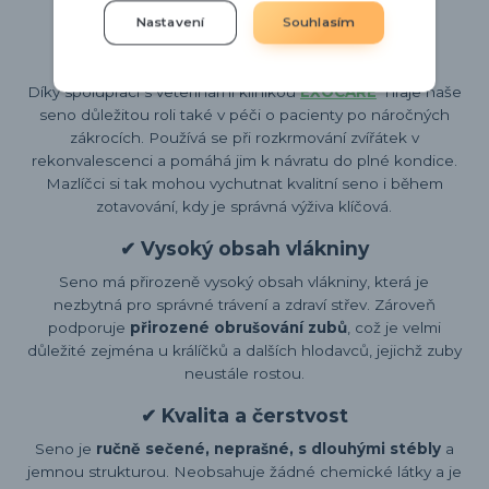
vybíravějšími mazlíčky.
Nastavení
Souhlasím
✔ Pomoc při zotavení
Díky spolupráci s veterinární klinikou
EXOCARE
hraje naše
seno důležitou roli také v péči o pacienty po náročných
zákrocích. Používá se při rozkrmování zvířátek v
rekonvalescenci a pomáhá jim k návratu do plné kondice.
Mazlíčci si tak mohou vychutnat kvalitní seno i během
zotavování, kdy je správná výživa klíčová.
✔ Vysoký obsah vlákniny
Seno má přirozeně vysoký obsah vlákniny, která je
nezbytná pro správné trávení a zdraví střev. Zároveň
podporuje
přirozené obrušování zubů
, což je velmi
důležité zejména u králíčků a dalších hlodavců, jejichž zuby
neustále rostou.
✔ Kvalita a čerstvost
Seno je
ručně sečené, neprašné, s dlouhými stébly
a
jemnou strukturou. Neobsahuje žádné chemické látky a je