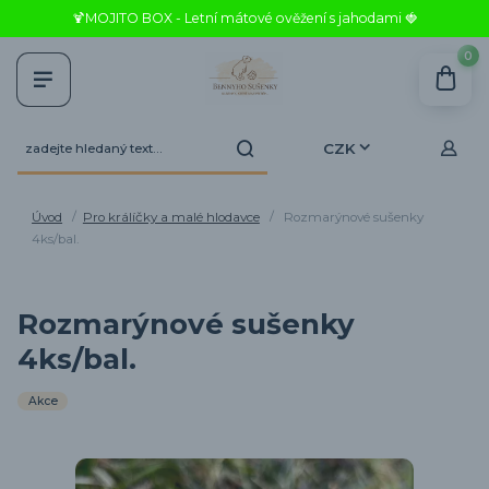
🍹MOJITO BOX - Letní mátové ověžení s jahodami 🍓
0
CZK
Úvod
Pro králíčky a malé hlodavce
Rozmarýnové sušenky
4ks/bal.
Rozmarýnové sušenky
4ks/bal.
Akce