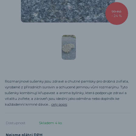
99 Kč
- 24 %
Rozmarýnové sušenky jsou zdravé a chutné pamlsky pro drobná zvířata,
vyrobené z přírodních surovin a ochucené jemnou vůní rozmarýnu. Tyto
sušenky kombinují křupavost a aroma bylinky, která podporuje zdraví a
vitalitu zvířete, a zároveň jsou ideální jako odměna nebo doplněk ke
každodenní krmné dávce....
celý popis
Dostupnost
Skladem 4 ks
Nejsme plátci DPH