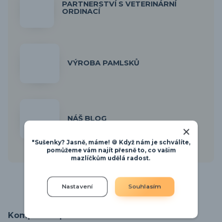
PARTNERSTVÍ S VETERINÁRNÍ
ORDINACÍ
VÝROBA PAMLSKŮ
NÁŠ BLOG
"Sušenky? Jasně, máme! 🍪 Když nám je schválíte,
pomůžeme vám najít přesně to, co vašim
mazlíčkům udělá radost.
Nastavení
Souhlasím
Kompletní specifikace