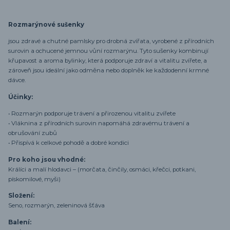
Rozmarýnové sušenky
jsou zdravé a chutné pamlsky pro drobná zvířata, vyrobené z přírodních
surovin a ochucené jemnou vůní rozmarýnu. Tyto sušenky kombinují
křupavost a aroma bylinky, která podporuje zdraví a vitalitu zvířete, a
zároveň jsou ideální jako odměna nebo doplněk ke každodenní krmné
dávce.
Účinky:
• Rozmarýn podporuje trávení a přirozenou vitalitu zvířete
• Vláknina z přírodních surovin napomáhá zdravému trávení a
obrušování zubů
• Přispívá k celkové pohodě a dobré kondici
Pro koho jsou vhodné:
Králíci a malí hlodavci – (morčata, činčily, osmáci, křečci, potkani,
pískomilové, myši)
Složení:
Seno, rozmarýn, zeleninová šťáva
Balení: