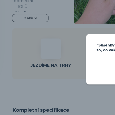
Další
"Sušenky?
to, co va
PARTNE
JEZDÍME NA TRHY
Kompletní specifikace