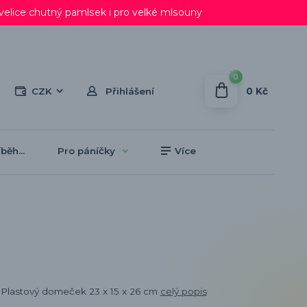
lice chutný pamlsek i pro velké mlsouny
0
0 Kč
CZK
Přihlášení
běh...
Pro páníčky
Více
Plastový domeček 23 x 15 x 26 cm
celý popis