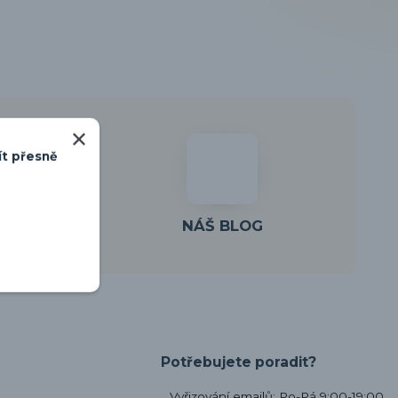
ít přesně
KŮ
NÁŠ BLOG
Potřebujete poradit?
Vyřizování emailů: Po-Pá 9:00-19:00