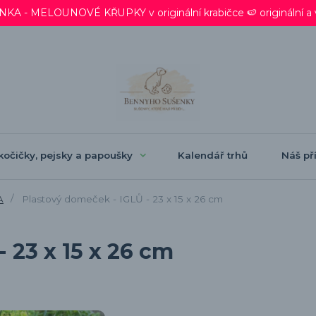
 - MELOUNOVÉ KŘUPKY v originální krabičce 🍉 originální a ve
kočičky, pejsky a papoušky
Kalendář trhů
Náš pří
A
Plastový domeček - IGLŮ - 23 x 15 x 26 cm
 23 x 15 x 26 cm