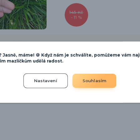
145 Kč
- 11 %
 Jasně, máme! 🍪 Když nám je schválíte, pomůžeme vám naj
šim mazlíčkům udělá radost.
RSTVÍ S VETERINÁRNÍ
VÝROBA PAMLS
Nastavení
Souhlasím
ORDINACÍ