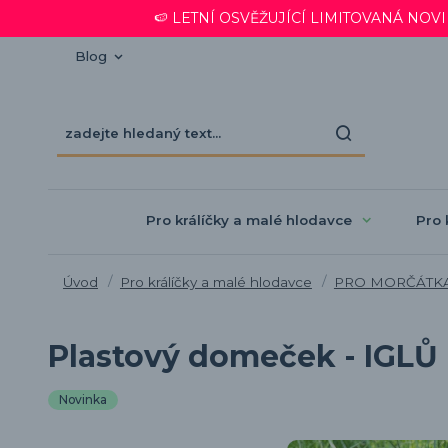
🍉 LETNÍ OSVĚŽUJÍCÍ LIMITOVANÁ NOVINKA
Blog
Pro králíčky a malé hlodavce
Pro 
Úvod
Pro králíčky a malé hlodavce
PRO MORČÁTK
Plastový domeček - IGLŮ -
Novinka