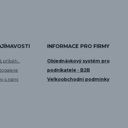
AJÍMAVOSTI
INFORMACE PRO FIRMY
Objednávkový systém pro
š příběh...
podnikatele - B2B
togalerie
Velkoobchodní podmínky
hy s námi