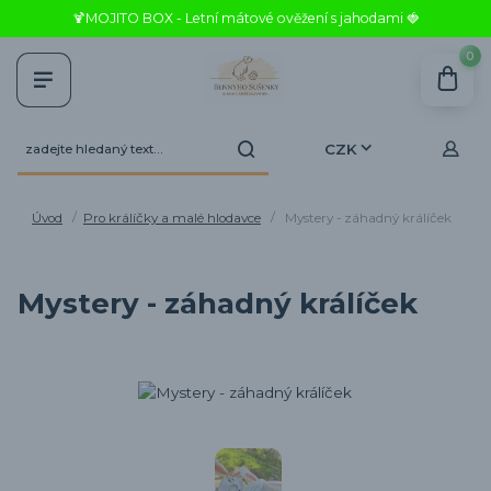
🍹MOJITO BOX - Letní mátové ověžení s jahodami 🍓
0
CZK
Úvod
Pro králíčky a malé hlodavce
Mystery - záhadný králíček
Mystery - záhadný králíček