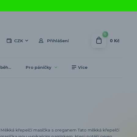
0
0 Kč
CZK
Přihlášení
běh...
Pro páníčky
Více
Měkká křepelčí masíčka s oreganem Tato měkká křepelčí
masíčka jsou vynikajícím pamlskem, který potěší nejen