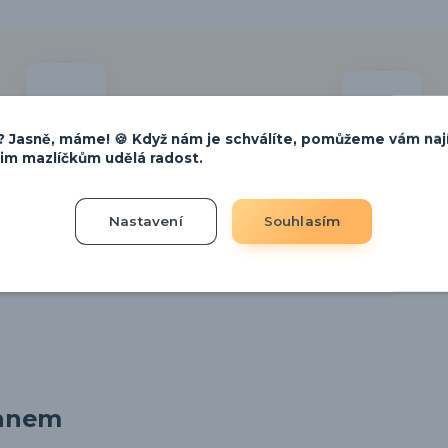
 Jasně, máme! 🍪 Když nám je schválíte, pomůžeme vám naj
šim mazlíčkům udělá radost.
RSTVÍ S VETERINÁRNÍ
VÝROBA PAMLS
ORDINACÍ
Nastavení
Souhlasím
ganem