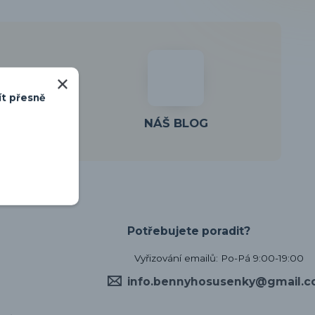
ít přesně
KŮ
NÁŠ BLOG
Potřebujete poradit?
Vyřizování emailů: Po-Pá 9:00-19:00
info.bennyhosusenky@gmail.