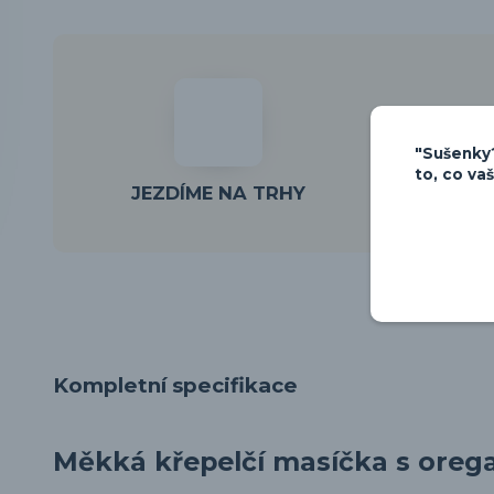
"Sušenky?
to, co va
PARTNE
JEZDÍME NA TRHY
Kompletní specifikace
Měkká křepelčí masíčka s ore