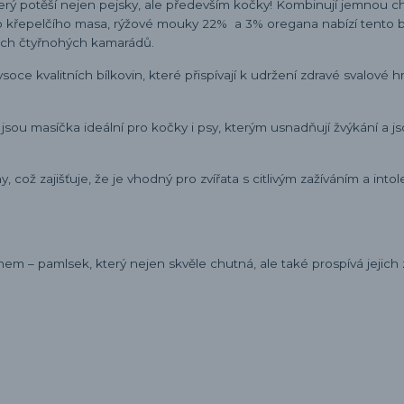
erý potěší nejen pejsky, ale především kočky! Kombinují jemnou c
 křepelčího masa, rýžové mouky 22% a 3% oregana nabízí tento b
šich čtyřnohých kamarádů.
oce kvalitních bílkovin, které přispívají k udržení zdravé svalové 
sou masíčka ideální pro kočky i psy, kterým usnadňují žvýkání a js
což zajišťuje, že je vhodný pro zvířata s citlivým zažíváním a into
 – pamlsek, který nejen skvěle chutná, ale také prospívá jejich z