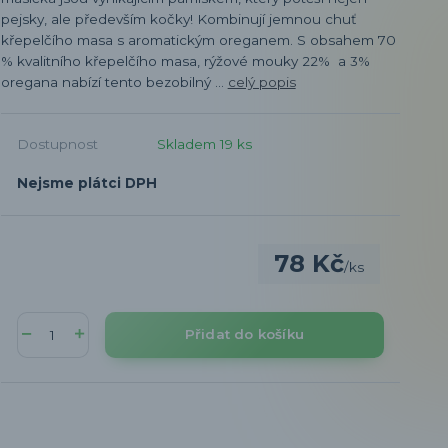
pejsky, ale především kočky! Kombinují jemnou chuť
křepelčího masa s aromatickým oreganem. S obsahem 70
% kvalitního křepelčího masa, rýžové mouky 22% a 3%
oregana nabízí tento bezobilný ...
celý popis
Dostupnost
Skladem 19 ks
Nejsme plátci DPH
78 Kč
/
ks
Přidat do košíku