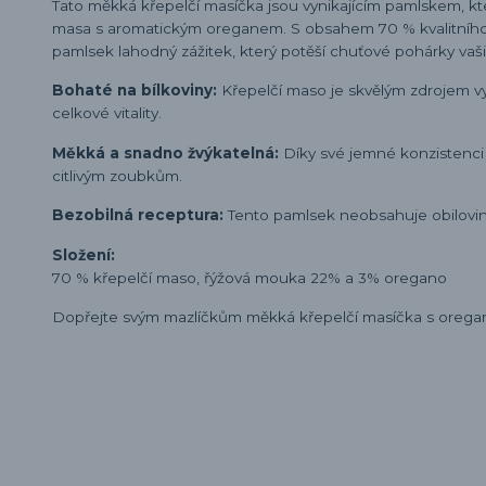
Tato měkká křepelčí masíčka jsou vynikajícím pamlskem, kt
masa s aromatickým oreganem. S obsahem 70 % kvalitního
pamlsek lahodný zážitek, který potěší chuťové pohárky va
Bohaté na bílkoviny:
Křepelčí maso je skvělým zdrojem vys
celkové vitality.
Měkká a snadno žvýkatelná:
Díky své jemné konzistenci j
citlivým zoubkům.
Bezobilná receptura:
Tento pamlsek neobsahuje obiloviny, 
Složení:
70 % křepelčí maso, řýžová mouka 22% a 3% oregano
Dopřejte svým mazlíčkům měkká křepelčí masíčka s oreganem