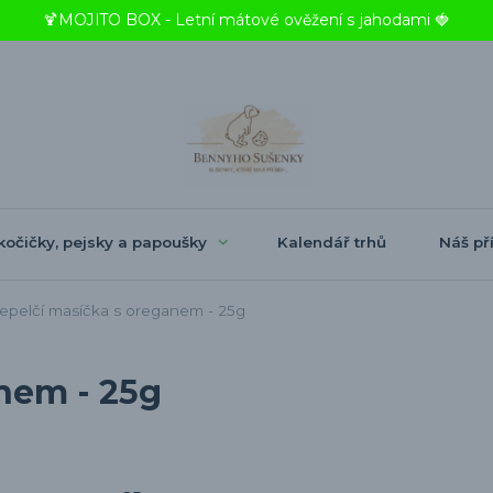
🍹MOJITO BOX - Letní mátové ověžení s jahodami 🍓
kočičky, pejsky a papoušky
Kalendář trhů
Náš pří
epelčí masíčka s oreganem - 25g
nem - 25g