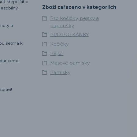
huť křepelčího
Zboží zařazeno v kategoriích
ezobilný
Pro kočičky, pejsky a
papoušky
hmoty a
PRO POTKÁNKY
ou šetrná k
Kočičky
Pejsci
lerancemi.
Masové pamlsky
Pamlsky
draví!