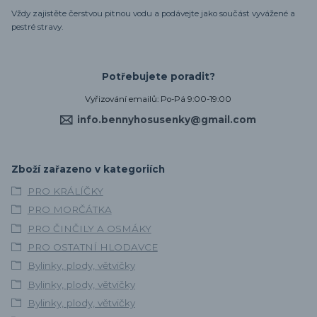
Vždy zajistěte čerstvou pitnou vodu a podávejte jako součást vyvážené a
pestré stravy.
Potřebujete poradit?
Vyřizování emailů: Po-Pá 9:00-19:00
info.bennyhosusenky@gmail.com
Zboží zařazeno v kategoriích
PRO KRÁLÍČKY
PRO MORČÁTKA
PRO ČINČILY A OSMÁKY
PRO OSTATNÍ HLODAVCE
Bylinky, plody, větvičky
Bylinky, plody, větvičky
Bylinky, plody, větvičky