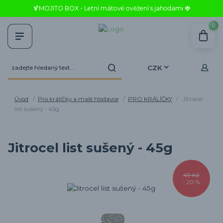
🍹MOJITO BOX - Letní mátové ověžení s jahodami 🍓
0
CZK
Úvod
Pro králíčky a malé hlodavce
PRO KRÁLÍČKY
Jitrocel
list sušený - 45g
Jitrocel list sušený - 45g
49 Kč
- 20 %